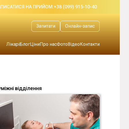
АПИСАТИСЯ НА ПРИЙОМ:
+38 (099) 915-10-40
Запитати
Онлайн-запис
Лікарі
Блог
Ціни
Про нас
Фото
Відео
Контакти
уміжні відділення