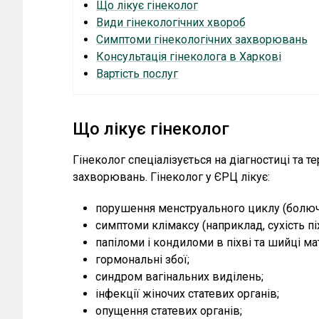
Що лікує гінеколог
Види гінекологічних хвороб
Симптоми гінекологічних захворювань
Консультація гінеколога в Харкові
Вартість послуг
Що лікує гінеколог
Гінеколог спеціалізується на діагностиці та т
захворювань. Гінеколог у ЄРЦ лікує:
порушення менструального циклу (болючі, 
симптоми клімаксу (наприклад, сухість пі
папіломи і кондиломи в піхві та шийці ма
гормональні збої;
синдром вагінальних виділень;
інфекції жіночих статевих органів;
опущення статевих органів;