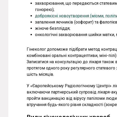
захворювання, що передаються статевим 
гонорею);
доброякісні новоутворення (міоми, поліпи,
запалення яєчників (оофорит) та фалопієви
жіноче безпліддя;
онкологічні захворювання шийки матки, м
Гінеколог допоможе підібрати метод контрац
комбіновані оральні контрацептиви, міні-пілі
Записатися на консультацію до лікаря також 
протягом одного року регулярного статевого жи
шість місяців.
У «Європейському Радіологічному Центрі» лік
включаючи партнерський супровід лікаря-аку
пройти вакцинацію від вірусу папіломи людин
втручання будь-якого рівня складності (зокр