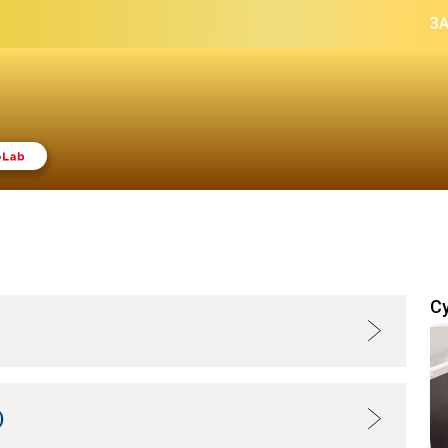
З
С
)