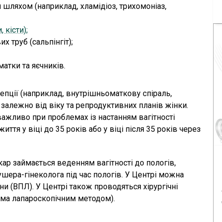
шляхом (наприклад, хламідіоз, трихомоніаз,
 кісти);
х труб (сальпінгіт);
атки та яєчників.
епції (наприклад, внутрішньоматкову спіраль,
) залежно від віку та репродуктивних планів жінки.
важливо при проблемах із настанням вагітності
ття у віці до 35 років або у віці після 35 років через
ар займається веденням вагітності до пологів,
шера-гінеколога під час пологів. У Центрі можна
и (ВПЛ). У Центрі також проводяться хірургічні
ема лапароскопічним методом).