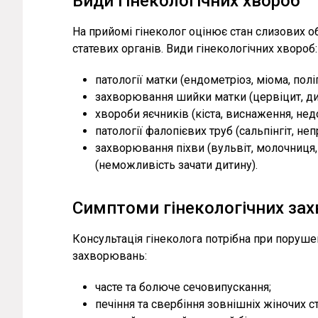
Види гінекологічних хвороб
На прийомі гінеколог оцінює стан слизових о
статевих органів. Види гінекологічних хвороб:
патології матки (ендометріоз, міома, поліп
захворювання шийки матки (цервіцит, дис
хвороби яєчників (кіста, виснаження, недо
патології фалопієвих труб (сальпінгіт, неп
захворювання піхви (вульвіт, молочниця,
(неможливість зачати дитину).
Симптоми гінекологічних за
Консультація гінеколога потрібна при поруш
захворювань:
часте та болюче сечовипускання;
печіння та свербіння зовнішніх жіночих с