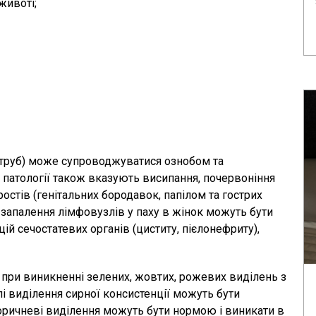
животі;
х труб) може супроводжуватися ознобом та
 патології також вказують висипання, почервоніння
остів (генітальних бородавок, папілом та гострих
а запалення лімфовузлів у паху в жінок можуть бути
 сечостатевих органів (циститу, пієлонефриту),
 при виникненні зелених, жовтих, рожевих виділень з
і виділення сирної консистенції можуть бути
оричневі виділення можуть бути нормою і виникати в