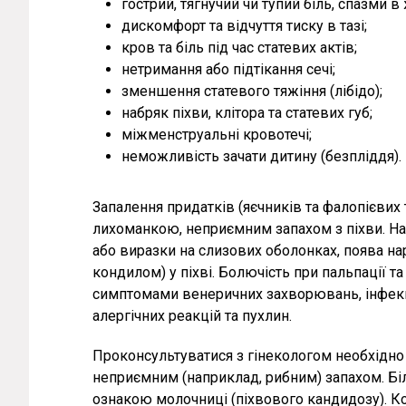
гострий, тягнучий чи тупий біль, спазми в 
дискомфорт та відчуття тиску в тазі;
кров та біль під час статевих актів;
нетримання або підтікання сечі;
зменшення статевого тяжіння (лібідо);
набряк піхви, клітора та статевих губ;
міжменструальні кровотечі;
неможливість зачати дитину (безпліддя).
Запалення придатків (яєчників та фалопієви
лихоманкою, неприємним запахом з піхви. На
або виразки на слизових оболонках, поява нар
кондилом) у піхві. Болючість при пальпації т
симптомами венеричних захворювань, інфекцій
алергічних реакцій та пухлин.
Проконсультуватися з гінекологом необхідно
неприємним (наприклад, рибним) запахом. Біл
ознакою молочниці (піхвового кандидозу). К