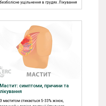
безболісне ущільнення в грудях. Лікування
залежить від виду і розміру утворення: в
одних випадках достатньо спостереження,
в інших потрібне видалення одним з
малоінвазивних або хірургічних методів....
>>
Мастит: симптоми, причини та
лікування
З маститом стикається 5-33% жінок,