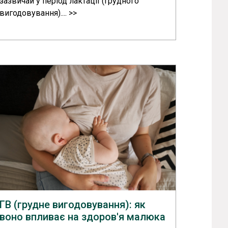
зазвичай у період лактації (грудного
вигодовування).... >>
ГВ (грудне вигодовування): як
воно впливає на здоров'я малюка