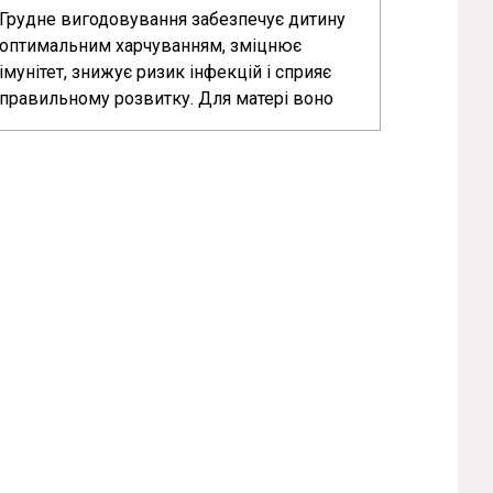
і як правильно годувати грудьми?
Грудне вигодовування забезпечує дитину
оптимальним харчуванням, зміцнює
імунітет, знижує ризик інфекцій і сприяє
правильному розвитку. Для матері воно
допомагає відновитися після пологів і
захищає від ряду захворювань.... >>