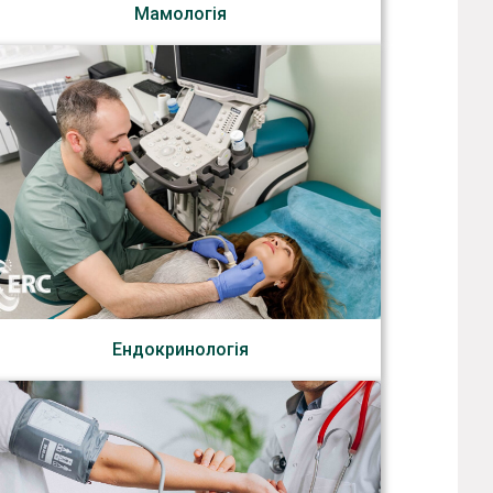
Мамологія
Ендокринологія