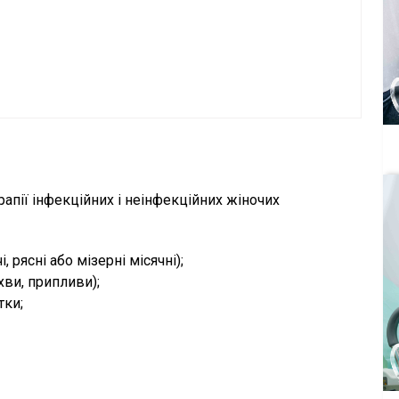
ерапії інфекційних і неінфекційних жіночих
рясні або мізерні місячні);
хви, припливи);
тки;