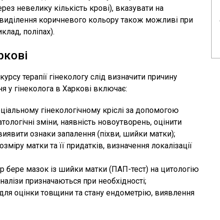
ерез невелику кількість крові), вказувати на
к виділення коричневого кольору також можливі при
клад, поліпах).
ркові
курсу терапії гінекологу слід визначити причину
я у гінеколога в Харкові включає:
еціальному гінекологічному кріслі за допомогою
тологічні зміни, наявність новоутворень, оцінити
виявити ознаки запалення (піхви, шийки матки);
озміру матки та її придатків, визначення локалізації
ар бере мазок із шийки матки (ПАП-тест) на цитологію
налізи призначаються при необхідності;
 для оцінки товщини та стану ендометрію, виявлення