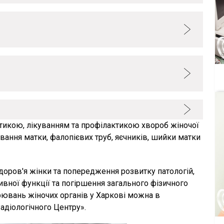
остикою, лікуванням та профілактикою хвороб жіночої
вання матки, фалопієвих труб, яєчників, шийки матки
доров'я жінки та попередження розвитку патологій,
вної функції та погіршення загального фізичного
рювань жіночих органів у Харкові можна в
адіологічного Центру».