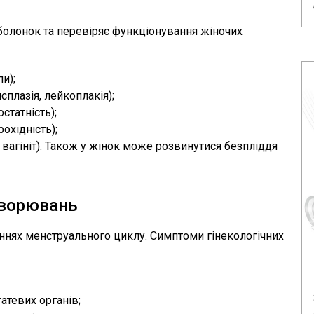
болонок та перевіряє функціонування жіночих
и);
плазія, лейкоплакія);
статність);
рохідність);
 вагініт). Також у жінок може розвинутися безпліддя
хворювань
еннях менструального циклу. Симптоми гінекологічних
татевих органів;