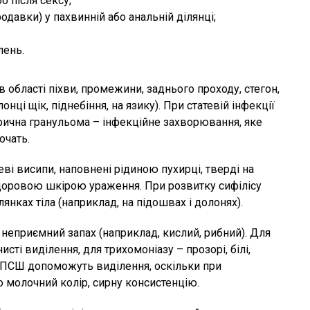
о після сексу;
одавки) у пахвинній або анальній ділянці;
лень.
області піхви, промежини, заднього проходу, стегон,
нці щік, піднебіння, на язику). При статевій інфекції
ерична гранульома – інфекційне захворювання, яке
очать.
і висипи, наповнені рідиною пухирці, тверді на
 здоровою шкірою ураження. При розвитку сифілісу
янках тіла (наприклад, на підошвах і долонях).
неприємний запах (наприклад, кислий, рибний). Для
нисті виділення, для трихомоніазу – прозорі, білі,
 ЗПСШ допоможуть виділення, оскільки при
 молочний колір, сирну консистенцію.