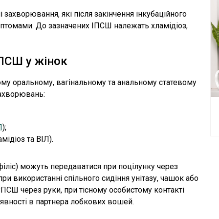
захворювання, які після закінчення інкубаційного
птомами. До зазначених ІПСШ належать хламідіоз,
ПСШ у жінок
у оральному, вагінальному та анальному статевому
захворювань:
Л
);
амідіоз та ВІЛ).
філіс) можуть передаватися при поцілунку через
и використанні спільного сидіння унітазу, чашок або
СШ через руки, при тісному особистому контакті
аявності в партнера лобкових вошей.