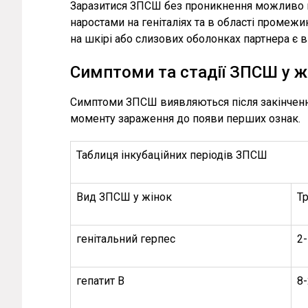
Заразитися ЗПСШ без проникнення можливо при
наростами на геніталіях та в області проме
на шкірі або слизових оболонках партнера є в
Симптоми та стадії ЗПСШ у ж
Симптоми ЗПСШ виявляються після закінчення
моменту зараження до появи перших ознак.
Таблиця інкубаційних періодів ЗПСШ
Вид ЗПСШ у жінок
Тр
генітальний герпес
2-
гепатит В
8-