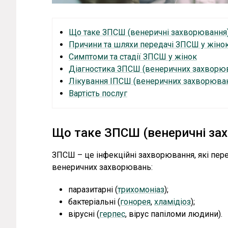
Що таке ЗПСШ (венеричні захворювання)
Причини та шляхи передачі ЗПСШ у жіно
Симптоми та стадії ЗПСШ у жінок
Діагностика ЗПСШ (венеричних захворюва
Лікування ІПСШ (венеричних захворювань
Вартість послуг
Що таке ЗПСШ (венеричні зах
ЗПСШ – це інфекційні захворювання, які пер
венеричних захворювань:
паразитарні (
трихомоніаз
);
бактеріальні (
гонорея
,
хламідіоз
);
вірусні (
герпес
, вірус папіломи людини).