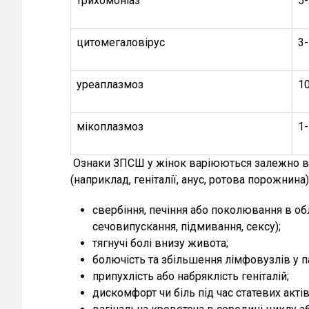
трихомоніаз
5-
цитомегаловірус
3
уреаплазмоз
10
мікоплазмоз
1-
Ознаки ЗПСШ у жінок варіюються залежно від 
(наприклад, геніталії, анус, ротова порожнин
свербіння, печіння або поколювання в обл
сечовипускання, підмивання, сексу);
тягнучі болі внизу живота;
болючість та збільшення лімфовузлів у п
припухлість або набряклість геніталій;
дискомфорт чи біль під час статевих актів