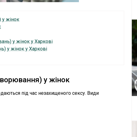
 у жінок
к
нь) у жінок у Харкові
) у жінок у Харкові
ворювання) у жінок
едаються під час незахищеного сексу. Види