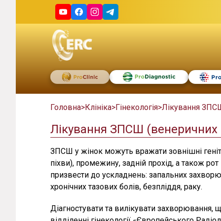
Головна
>
Клініка
>
Гінекологія
>
Лікування ЗПС
Лікування ЗПСШ (венеричних 
ЗПСШ у жінок можуть вражати зовнішні геніталі
піхви), промежину, задній прохід, а також рот
призвести до ускладнень: запальних захворю
хронічних тазових болів, безпліддя, раку.
Діагностувати та вилікувати захворювання, 
відділенні гінекології «Європейського Радіол