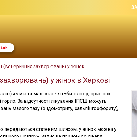
З
Ш (венеричних захворювань) у жінок
захворювань) у жінок в Харкові
ї (великі та малі статеві губи, клітор, присінок
 і горло. За відсутності лікування ІПСШ можуть
вань малого тазу (ендометриту, сальпінгоофориту),
що передаються статевим шляхом, у жінок можна у
огічного Центру». Запис на прийом до лікаря