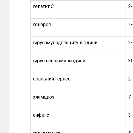
гепатит С
2
гонорея
1-
вірус імунодефіциту людини
2-
вірус папіломи людини
30
оральний герпес
2-
хламідіоз
7
сифіліс
3 