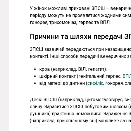
У жінок можливі приховані ЗПСШ – венеричні 
періоду можуть не проявлятися жодними сим
гонорея, трихомоніаз, герпес та ВПЛ.
Причини та шляхи передачі З
ЗПСШ зазвичай передаються при незахищеном
контакті. Інші способи передачі венеричних 
кров (наприклад, ВІЛ, гепатит);
шкірний контакт (генітальний герпес,
ВП
від матері до дитини (
сифіліс
, гонорея, хл
Деякі ЗПСШ (наприклад, цитомегаловірус, си
слину. Заразитися ЗПСШ побутовим шляхом (пр
рушника) практично неможливо. Зараження ЗП
(наприклад, при спільному сні) можливе за н