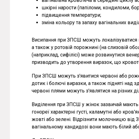
вагінальна кровотеча в середині циклу аб
шкірні нарости (папіломи, кондиломи, бор
підвищення температури;
зміна кольору та запаху вагінальних виді
Висипання при ЗПСШ можуть локалізуватися в 
а також у ротовій порожнині (на слизовій оболо
(наприклад, сифілісі) може розвинутися вен
призводить до утворення виразок, що кровот
При ЗПСШ можуть з'явитися червоні або рожев
дотик і болючі виразки, а також підняті над
червоні плями можуть з'являтися на різних діл
Виділення при ЗПСШ у жінок зазвичай мають 
гонореї характерні густі, каламутні або кров'я
жовті або зелені. Відрізнити молочницю від
вагінальному кандидозі вони мають білий або