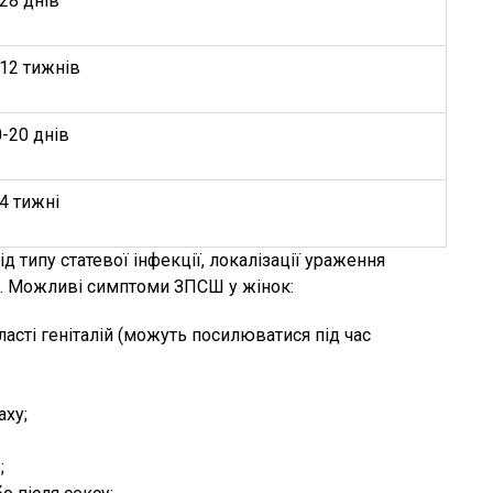
28 днів
-12 тижнів
-20 днів
4 тижні
типу статевої інфекції, локалізації ураження
а). Можливі симптоми ЗПСШ у жінок:
асті геніталій (можуть посилюватися під час
аху;
;