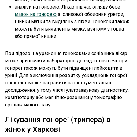
аналізи на гонорею. Лікар під час огляду бере
мазок на гонорею
зі слизової оболонки уретри,
шийки матки та виділень з піхви. Гонококи також
можуть бути виявлені в мазку, взятому з горла
або прямої кишки.
При підозрі на ураження гонококами сечівника лікар
може призначити лабораторне дослідження сечі, при
гонореї також можуть бути підвищені лейкоцити в
урині. Для виключення розвитку ускладнень гонореї
гінеколог може направити на інструментальні
дослідження, у тому числі ультразвукову діагностику,
комп'ютерну або магнітно-резонансну томографію
органів малого тазу.
Лікування гонореї (трипера) в
жінок у Харкові