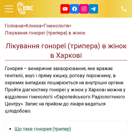
Головна
>
Клініка
>
Гінекологія
>
Лікування гонореї (трипера) в жінок
Лікування гонореї (трипера) в жінок
в Харкові
Гонорея – венеричне захворювання, яке вражає
геніталії, анус і пряму кишку, ротову порожнину, в
окремих випадках поширюється на внутрішні органи.
Пройти діагностику гонореї у жінок у Харкові можна у
відділенні гінекології «Європейського Радіологічного
Центру». Запис на прийом до лікаря ведеться
цілодобово.
Що таке гонорея (трипер)