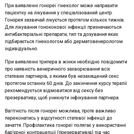
При виявленні гонореї гінеколог може направити
пацієнтку на лікування у спеціалізований центр.
Гонорея зазвичай лікується протягом кількох тижнів.
Для лікування гонококової інфекції призначаються
антибактеріальні препарати, тип та дозування яких
підбирається гінекологом або дерматовенерологом
індивідуально.
При виявленні трипера в жінки необхідно повідомити
про наявність венеричного захворювання всіх
статевих партнерів, з якими був незахищений секс
протягом останніх 60 днів. До закінчення курсу терапії
рекомендується відмовитися від сексу без
презервативу, щоб уникнути інфікування партнера.
Вагітність після гонореї можлива, проте важливо
переконатись у відсутності статевої інфекції до
зачаття. Профілактика гонореї полягає у використанні
бар'єрної контрацепції (презервативів) під час