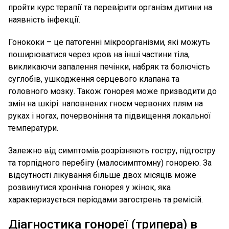
пройти курс терапії та перевірити організм дитини на
наявність інфекції.
Гонококи – це патогенні мікроорганізми, які можуть
поширюватися через кров на інші частини тіла,
викликаючи запалення печінки, набряк та болючість
суглобів, ушкодження серцевого клапана та
головного мозку. Також гонорея може призводити до
змін на шкірі: наповнених гноєм червоних плям на
руках і ногах, почервоніння та підвищення локальної
температури.
Залежно від симптомів розрізняють гостру, підгостру
та торпідного перебігу (малосимптомну) гонорею. За
відсутності лікування більше двох місяців може
розвинутися хронічна гонорея у жінок, яка
характеризується періодами загострень та ремісій.
Діагностика гонореї (трипера) в