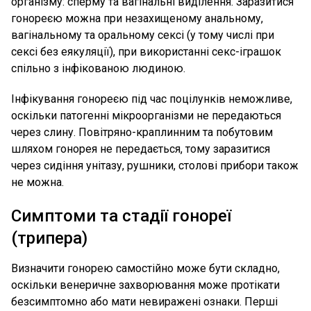
організму: сперму та вагінальні виділення. Заразитися
гонореєю можна при незахищеному анальному,
вагінальному та оральному сексі (у тому числі при
сексі без еякуляції), при використанні секс-іграшок
спільно з інфікованою людиною.
Інфікування гонореєю під час поцілунків неможливе,
оскільки патогенні мікроорганізми не передаються
через слину. Повітряно-краплинним та побутовим
шляхом гонорея не передається, тому заразитися
через сидіння унітазу, рушники, столові прибори також
не можна.
Симптоми та стадії гонореї
(трипера)
Визначити гонорею самостійно може бути складно,
оскільки венеричне захворювання може протікати
безсимптомно або мати невиражені ознаки. Перші