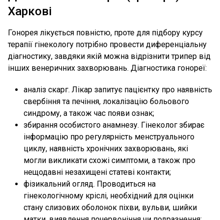
Харкові
Гонорея лікується повністю, проте для підбору курсу
терапії гінекологу потрібно провести диференціальну
діагностику, завдяки якій можна відрізнити трипер від
інших венеричних захворювань. Діагностика гонореї:
аналіз скарг. Лікар запитує пацієнтку про наявність
свербіння та печіння, локалізацію больового
синдрому, а також час появи ознак;
збирання особистого анамнезу. Гінеколог збирає
інформацію про регулярність менструального
циклу, наявність хронічних захворювань, які
могли викликати схожі симптоми, а також про
нещодавні незахищені статеві контакти;
фізикальний огляд. Проводиться на
гінекологічному кріслі, необхідний для оцінки
стану слизових оболонок піхви, вульви, шийки
матки, виявлення почервоніння чи подразнення;