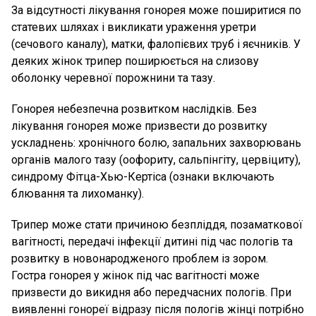
За відсутності лікування гонорея може поширитися по
статевих шляхах і викликати ураження уретри
(сечового каналу), матки, фалопієвих труб і яєчників. У
деяких жінок трипер поширюється на слизову
оболонку черевної порожнини та тазу.
Гонорея небезпечна розвитком наслідків. Без
лікування гонорея може призвести до розвитку
ускладнень: хронічного болю, запальних захворювань
органів малого тазу (оофориту, сальпінгіту, цервіциту),
синдрому Фітца-Хью-Кертіса (ознаки включають
блювання та лихоманку).
Трипер може стати причиною безпліддя, позаматкової
вагітності, передачі інфекції дитині під час пологів та
розвитку в новонародженого проблем із зором.
Гостра гонорея у жінок під час вагітності може
призвести до викидня або передчасних пологів. При
виявленні гонореї відразу після пологів жінці потрібно