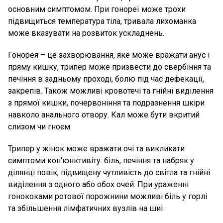
основним симптомом. При гонореї може трохи
підвищиться температура тіла, тривала лихоманка
може вказувати на розвиток ускладнень.
Гонорея – це захворювання, яке може вражати анус і
пряму кишку, трипер може призвести до свербіння та
печіння в задньому проході, болю під час дефекації,
закрепів. Також можливі кровотечі та гнійні виділення
з прямої кишки, почервоніння та подразнення шкіри
навколо анального отвору. Кал може бути вкритий
слизом чи гноєм.
Трипер у жінок може вражати очі та викликати
симптоми кон'юнктивіту: біль, печіння та набряк у
ділянці повік, підвищену чутливість до світла та гнійні
виділення з одного або обох очей. При ураженні
гонококами ротової порожнини можливі біль у горлі
та збільшення лімфатичних вузлів на шиї.