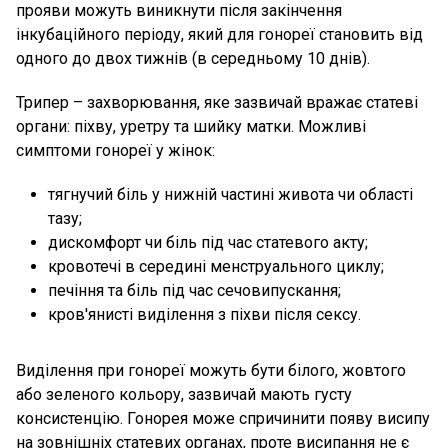
прояви можуть виникнути після закінчення
інкубаційного періоду, який для гонореї становить від
одного до двох тижнів (в середньому 10 днів).
Трипер – захворювання, яке зазвичай вражає статеві
органи: піхву, уретру та шийку матки. Можливі
симптоми гонореї у жінок:
тягнучий біль у нижній частині живота чи області
тазу;
дискомфорт чи біль під час статевого акту;
кровотечі в середині менструального циклу;
печіння та біль під час сечовипускання;
кров'янисті виділення з піхви після сексу.
Виділення при гонореї можуть бути білого, жовтого
або зеленого кольору, зазвичай мають густу
консистенцію. Гонорея може спричинити появу висипу
на зовнішніх статевих органах, проте висипання не є