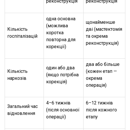
реконструкція
реконструкція
одна основна
щонайменше
(можлива
Кількість
дві (мастектомія
коротка
госпіталізацій
та окрема
повторна для
реконструкція)
корекції)
два або більше
один або два
Кількість
(кожен етап —
(якщо потрібна
наркозів
окрема
корекція)
операція)
4–6 тижнів
6–12 тижнів
Загальний час
(після основної
після кожного
відновлення
операції)
етапу