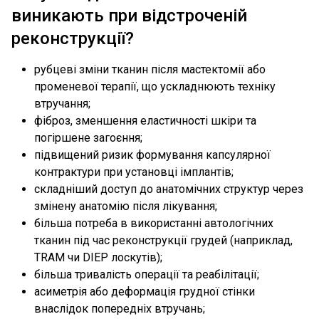
виникають при відстроченій
реконструкції?
рубцеві зміни тканин після мастектомії або
променевої терапії, що ускладнюють техніку
втручання;
фіброз, зменшення еластичності шкіри та
погіршене загоєння;
підвищений ризик формування капсулярної
контрактури при установці імплантів;
складніший доступ до анатомічних структур через
змінену анатомію після лікування;
більша потреба в використанні автологічних
тканин під час реконструкції грудей (наприклад,
TRAM чи DIEP лоскутів);
більша тривалість операції та реабілітації;
асиметрія або деформація грудної стінки
внаслідок попередніх втручань;