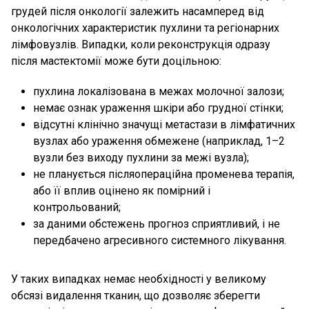
грудей після онкології залежить насамперед від
онкологічних характеристик пухлини та регіонарних
лімфовузлів. Випадки, коли реконструкція одразу
після мастектомії може бути доцільною:
пухлина локалізована в межах молочної залози;
немає ознак ураження шкіри або грудної стінки;
відсутні клінічно значущі метастази в лімфатичних
вузлах або ураження обмежене (наприклад, 1–2
вузли без виходу пухлини за межі вузла);
не планується післяопераційна променева терапія,
або її вплив оцінено як помірний і
контрольований;
за даними обстежень прогноз сприятливий, і не
передбачено агресивного системного лікування.
У таких випадках немає необхідності у великому
обсязі видалення тканин, що дозволяє зберегти