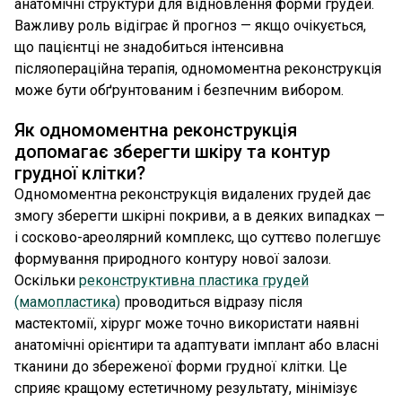
анатомічні структури для відновлення форми грудей.
Важливу роль відіграє й прогноз — якщо очікується,
що пацієнтці не знадобиться інтенсивна
післяопераційна терапія, одномоментна реконструкція
може бути обґрунтованим і безпечним вибором.
Як одномоментна реконструкція
допомагає зберегти шкіру та контур
грудної клітки?
Одномоментна реконструкція видалених грудей дає
змогу зберегти шкірні покриви, а в деяких випадках —
і сосково-ареолярний комплекс, що суттєво полегшує
формування природного контуру нової залози.
Оскільки
реконструктивна пластика грудей
(мамопластика)
проводиться відразу після
мастектомії, хірург може точно використати наявні
анатомічні орієнтири та адаптувати імплант або власні
тканини до збереженої форми грудної клітки. Це
сприяє кращому естетичному результату, мінімізує