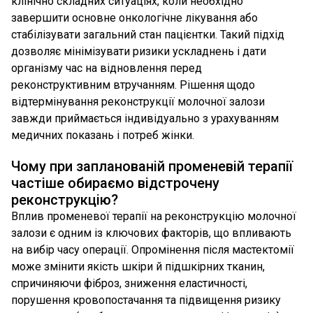
клінічно складних ситуаціях, коли необхідно
завершити основне онкологічне лікування або
стабілізувати загальний стан пацієнтки. Такий підхід
дозволяє мінімізувати ризики ускладнень і дати
організму час на відновлення перед
реконструктивним втручанням. Рішення щодо
відтермінування реконструкції молочної залози
завжди приймається індивідуально з урахуванням
медичних показань і потреб жінки.
Чому при запланованій променевій терапії
частіше обираємо відстрочену
реконструкцію?
Вплив променевої терапії на реконструкцію молочної
залози є одним із ключових факторів, що впливають
на вибір часу операції. Опромінення після мастектомії
може змінити якість шкіри й підшкірних тканин,
спричиняючи фіброз, зниження еластичності,
порушення кровопостачання та підвищення ризику