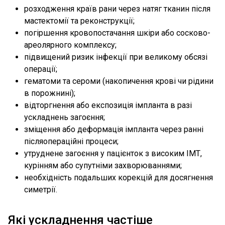
розходження країв рани через натяг тканин після
мастектомії та реконструкції;
погіршення кровопостачання шкіри або сосково-
ареолярного комплексу;
підвищений ризик інфекції при великому обсязі
операції;
гематоми та сероми (накопичення крові чи рідини
в порожнині);
відторгнення або експозиція імпланта в разі
ускладнень загоєння;
зміщення або деформація імпланта через ранні
післяопераційні процеси;
утруднене загоєння у пацієнток з високим ІМТ,
курінням або супутніми захворюваннями;
необхідність подальших корекцій для досягнення
симетрії.
Які ускладнення частіше