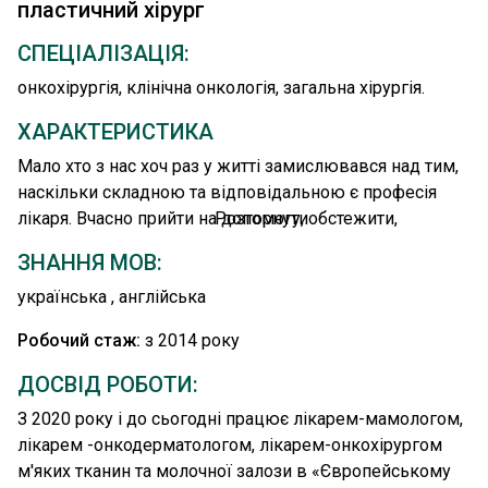
пластичний хірург
СПЕЦІАЛІЗАЦІЯ:
онкохірургія, клінічна онкологія, загальна хірургія.
ХАРАКТЕРИСТИКА
Мало хто з нас хоч раз у житті замислювався над тим,
наскільки складною та відповідальною є професія
лікаря. Вчасно прийти на допомогу, обстежити,
Розгорнути
прийняти правильне рішення, не нашкодити... Лікар в
ЗНАННЯ МОВ:
очах пацієнта має бути не лише професіоналом своєї
справи, а й другом, який підтримає, поспівчуває,
українська , англійська
втішить. Саме таким лікарем є Борисенко Анастасія
Робочий стаж:
з 2014 року
Сергіївна – онколог-мамолог, онкодерматолог,
онкохірург «Європейського Радіологічного Центру».
ДОСВІД РОБОТИ:
На жаль, випадки діагностування онкологічних
З 2020 року і до сьогодні працює лікарем-мамологом,
захворювань є непоодинокими. Дехто потребує
лікарем -онкодерматологом, лікарем-онкохірургом
довготривалої та виснажливої терапії, постійного
м'яких тканин та молочної залози в «Європейському
нагляду лікаря, а дехто – негайної операції. Звичайна