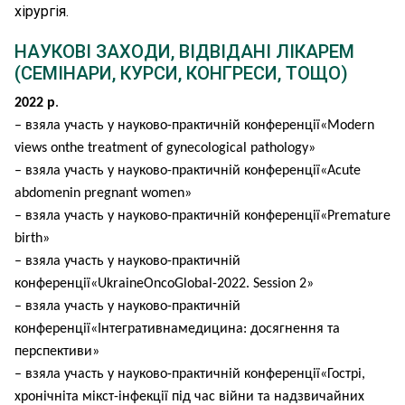
онкохірурга потребує високої концентрації,
хірургія.
стресостійкості та постійного відновлення сил. І таке
місце сили для молодої лікарки – «ЄРЦ». Це дружня
НАУКОВІ ЗАХОДИ, ВІДВІДАНІ ЛІКАРЕМ
команда однодумців, яка підтримує, надихає та надає
(СЕМІНАРИ, КУРСИ, КОНГРЕСИ, ТОЩО)
енергії для кожної нової операції.
2022 р
.
– взяла участь у науково-практичній конференції«Modern
views onthe treatment of gynecological pathology»
– взяла участь у науково-практичній конференції«Acute
abdomenin pregnant women»
– взяла участь у науково-практичній конференції«Premature
birth»
– взяла участь у науково-практичній
конференції«UkraineOncoGlobal-2022. Session 2»
– взяла участь у науково-практичній
конференції«Інтегративнамедицина: досягнення та
перспективи»
– взяла участь у науково-практичній конференції«Гострі,
хронічніта мікст-інфекції під час війни та надзвичайних