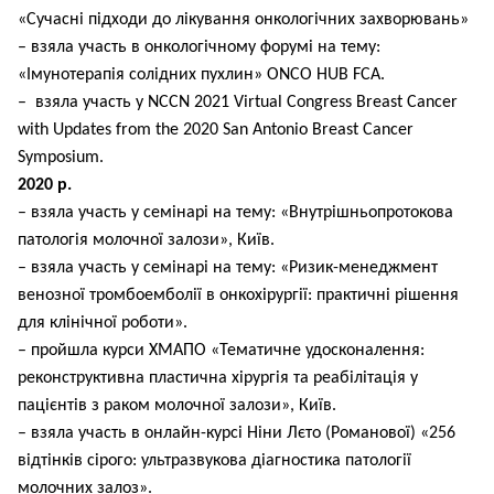
«Сучасні підходи до лікування онкологічних захворювань»
– взяла участь в онкологічному форумі на тему:
«Імунотерапія солідних пухлин» ONCO HUB FCA.
– взяла участь у NCCN 2021 Virtual Congress Breast Cancer
with Updates from the 2020 San Antonio Breast Cancer
Symposium.
2020 р.
– взяла участь у семінарі на тему: «Внутрішньопротокова
патологія молочної залози», Київ.
– взяла участь у семінарі на тему: «Ризик-менеджмент
венозної тромбоемболії в онкохірургії: практичні рішення
для клінічної роботи».
– пройшла курси ХМАПО «Тематичне удосконалення:
реконструктивна пластична хірургія та реабілітація у
пацієнтів з раком молочної залози», Київ.
– взяла участь в онлайн-курсі Ніни Лєто (Романової) «256
відтінків сірого: ультразвукова діагностика патології
молочних залоз».