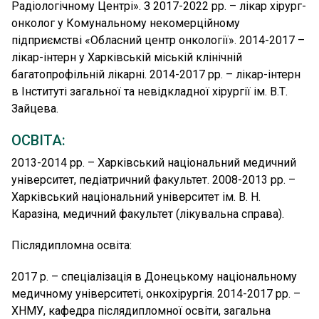
Радіологічному Центрі». З 2017-2022 рр. – лікар хірург-
на перший погляд родимка може стати великою
онколог у Комунальному некомерційному
загрозою для людини. Тому вчасна та професійна
підприємстві «Обласний центр онкології». 2014-2017 –
консультація, діагностика, операція або малоінвазивна
лікар-інтерн у Харківській міській клінічній
хірургія злоякісних і доброякісних утворень молочної
багатопрофільній лікарні. 2014-2017 рр. – лікар-інтерн
залози або шкіри може врятувати життя. Анастасія
в Інституті загальної та невідкладної хірургії ім. В.Т.
Сергіївна – хірург за покликанням. «Хірургія – це моя
Зайцева.
любов з другого курсу інституту, коли вперше
потрапила в хірургічне відділення та операційну», –
ОСВІТА:
зізнається лікар. Робота в «ЄРЦ» – значна частина
2013-2014 рр. – Харківський національний медичний
життя талановитого спеціаліста. Видатний британський
університет, педіатричний факультет. 2008-2013 рр. –
нейрохірург Генрі Марш вважав найбільшим
Харківський національний університет ім. В. Н.
досягненням хірурга пацієнтів, які одужали й геть
Каразіна, медичний факультет (лікувальна справа).
забули про нього. Саме в цьому, на думку Анастасії
Сергіївни, і полягає сенс роботи кожного оперуючого
Післядипломна освіта:
фахівця. Перемогами у власній професійній сфері
лікар вважає успішно проведені операції, одужання
2017 р. – спеціалізація в Донецькому національному
пацієнта після перенесеної хвороби, можливість стати
медичному університеті, онкохірургія. 2014-2017 рр. –
для нього другом. Однак робота онколога-мамолога,
ХНМУ, кафедра післядипломної освіти, загальна