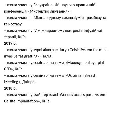
– взяла участь у Всеукраїнській науково-практичній
конференція «Мистецтво лікування».
– взяла участь в Міжнародному симпозіумі з тромбозу та
гемостазу.
– взяла участь у IV міжнародному конгресі з інфузійної
терапії, Київ.
2019 р.
– взяла участь у курсі ліпографтінгу «Goisis System for mini-
invasive fat grafting», Італія.
– взяла участь у семінарі на тему: «Молекулярні зустрічі
CSD», Київ.
– взяла участь у семінарі на тему: «Ukrainian Breast
Meeting», Дніпро.
2018 р.
– взяла участь у майстер-класі «Venous access port system
Celsite implantation», Київ.