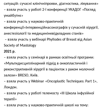
ситуацій: сучасні клінічніпрояви, діагностика, лікування»
– взяла участь у роботі 2-ї конференції УКАДОГ «Погляд
умайбутнє»
– взяла участь у науково-практичній
конференції«Інтервенційнасонографія у сучасній хірургії,
анестезіології та медициніневідкладних станів»
– взяла участь у вебінарі Phyllodes of Breast від Asian
Society of Mastology
2021 р.
– взяла участь у семінарі в рамках освітньої програми:
«Мультидисциплінарний підхід в онкопластичній і
реконструктивній хірургії в пацієнток з раком молочної
залози» BRESO, Київ.
– взяла участь у Webinar «Oncoplastic Techniques: Part 1»,
Лондон.
– взяла участь у роботі телемосту «III Школа інфузійної
терапії»
– взяла участь у науково-практичній школі на тему: