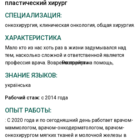
пластический хирург
СПЕЦИАЛИЗАЦИЯ:
онкохирургия, клиническая онкология, общая хирургия.
ХАРАКТЕРИСТИКА
Мало кто из нас хоть раз в жизни задумывался над
тем, насколько сложной и ответственной является
профессия врача. Вовремя прийти на помощь,
Розгорнути
обследовать, принять правильное решение, не
ЗНАНИЕ ЯЗЫКОВ:
навредить...
українська
Врач в глазах пациента должен быть не только
Рабочий стаж:
с 2014 года
профессионалом своего дела, но и другом, который
поддержит, посочувствует, утешит. Именно таким
ОПЫТ РАБОТЫ:
врачом является Борисенко Анастасия Сергеевна –
: С 2020 года и по сегодняшний день работает врачом-
онколог-маммолог, онкодерматолог, онкохирург
маммологом, врачом-онкодерматологом, врачом-
«Европейского Радиологического Центра».
онкохирургом мягких тканей и молочной железы в