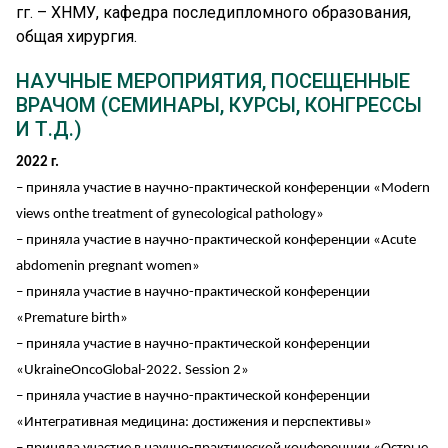
величайшим достижением хирурга пациентов,
гг. – ХНМУ, кафедра последипломного образования,
которые выздоровели и забыли о нем. Именно в
общая хирургия.
этом, по мнению Анастасии Сергеевны, и заключается
НАУЧНЫЕ МЕРОПРИЯТИЯ, ПОСЕЩЕННЫЕ
смысл работы каждого оперирующего специалиста.
ВРАЧОМ (СЕМИНАРЫ, КУРСЫ, КОНГРЕССЫ
И Т.Д.)
Победами в собственной профессиональной сфере
врач считает успешно проведённые операции,
2022 г.
выздоровление пациента после перенесенной
– приняла участие в научно-практической конференции «Modern
болезни, возможность стать для него другом. Однако
views onthe treatment of gynecological pathology»
работа онколога-маммолога, онкохирурга требует
– приняла участие в научно-практической конференции «Acute
высокой концентрации, стрессоустойчивости и
abdomenin pregnant women»
постоянного восстановления сил. И такое место силы
– приняла участие в научно-практической конференции
для молодого врача – ЕРЦ. Это дружественная
команда единомышленников, которая поддерживает,
«Premature birth»
вдохновляет и придает энергии для каждой новой
– приняла участие в научно-практической конференции
операции.
«UkraineOncoGlobal-2022. Session 2»
– приняла участие в научно-практической конференции
«Интегративная медицина: достижения и перспективы»