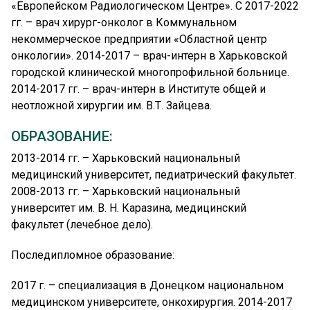
К сожалению, случаи диагностирования
«Европейском Радиологическом Центре». С 2017-2022
онкологических заболеваний не единичны. Некоторые
гг. – врач хирург-онколог в Коммунальном
нуждаются в длительной и изнурительной терапии,
некоммерческое предприятии «Областной центр
постоянном наблюдении врача, а некоторые –
онкологии». 2014-2017 – врач-интерн в Харьковской
немедленной операции. Обычная, на первый взгляд,
городской клинической многопрофильной больнице.
родинка может стать большой угрозой для человека.
2014-2017 гг. – врач-интерн в Институте общей и
Поэтому своевременная и профессиональная
неотложной хирургии им. В.Т. Зайцева.
консультация, диагностика, операция или
ОБРАЗОВАНИЕ:
малоинвазивная хирургия злокачественных и
доброкачественных образований молочной железы
2013-2014 гг. – Харьковский национальный
или кожи может спасти жизнь.
медицинский университет, педиатрический факультет.
2008-2013 гг. – Харьковский национальный
Анастасия Сергеевна – хирург по
университет им. В. Н. Каразина, медицинский
призванию. «Хирургия – это моя любовь со второго
факультет (лечебное дело).
курса института, когда впервые попала в
хирургическое отделение и операционную", –
Последипломное образование:
признается врач. Работа в ЕРЦ – значительная часть
жизни талантливого специалиста. Выдающийся
2017 г. – специализация в Донецком национальном
британский нейрохирург Генри Марш считал
медицинском университете, онкохирургия. 2014-2017