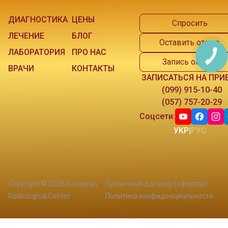
ДИАГНОСТИКА
ЦЕНЫ
Спросить
ЛЕЧЕНИЕ
БЛОГ
Оставить отзыв
ЛАБОРАТОРИЯ
ПРО НАС
Запись онлайн
ВРАЧИ
КОНТАКТЫ
ЗАПИСАТЬСЯ НА ПРИ
(099) 915-10-40
(057) 757-20-29
Соцсети:
УКР
|
РУС
Copyright © 2026 European
Публичный договор (оферта)
|
Radiological Center
Политика конфиденциальности