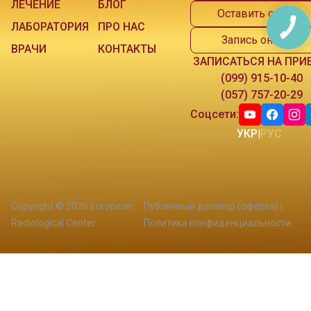
ЛЕЧЕНИЕ
БЛОГ
Оставить отзыв
ЛАБОРАТОРИЯ
ПРО НАС
Запись онлайн
ВРАЧИ
КОНТАКТЫ
ЗАПИСАТЬСЯ НА ПРИ
(099) 915-10-40
(057) 757-20-29
Соцсети:
УКР
|
РУС
Copyright © 2026 European
Публичный договор (оферта)
|
Radiological Center
Политика конфиденциальности