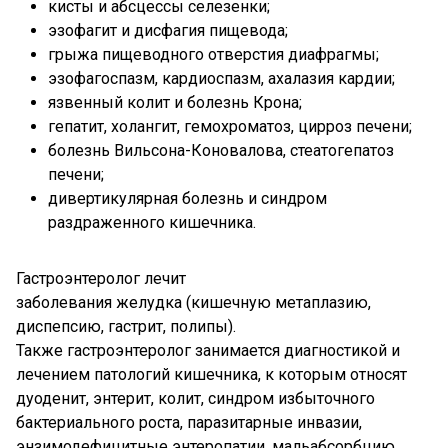
кисты и абсцессы селезенки;
эзофагит и дисфагия пищевода;
грыжа пищеводного отверстия диафрагмы;
эзофагоспазм, кардиоспазм, ахалазия кардии;
язвенный колит и болезнь Крона;
гепатит, холангит, гемохроматоз, цирроз печени;
болезнь Вильсона-Коновалова, стеатогепатоз
печени;
дивертикулярная болезнь и синдром
раздраженного кишечника.
Гастроэнтеролог лечит
заболевания желудка (кишечную метаплазию,
диспепсию, гастрит, полипы).
Также гастроэнтеролог занимается диагностикой и
лечением патологий кишечника, к которым относят
дуоденит, энтерит, колит, синдром избыточного
бактериального роста, паразитарные инвазии,
энзимодефицитные энтеропатии, мальабсорбцию.