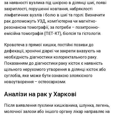
за наявності вузлика під шкірою в ділянці шиї, появі
захриплості, порушенні ковтання, набряклості
лімфатичних вузлів і болю в шиї та горлі. Визначити
рак допоможуть УЗД, комп’ютерна чи магнітно-
резонансна томографії, за потреби – позитронно-
емісійна томографія (ПЕТ-КТ), біопсія та гістологія.
Кровотеча з прямої кишки, постійні позиви до
дефекації, хронічні діареї чи закрепи вказують на
необхідність діагностики колоректального раку.
Показанням до діагностики раку кісток є наявність
щільного нерухомого утворення в ділянці кісток або
суглобів, яке може бути ознакою злоякісного
новоутворення – остеосаркоми.
Аналізи на рак у Харкові
Після виявлення пухлини кишківника, шлунка, легень,
молочної залози або іншого органу лікар направляє на