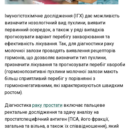
Імуногістохімічне дослідження (ІГХ) дає можливість
визначити нозологічний вид пухлини, виявити
первинний осередок, а також у ряді випадків
прогнозувати варіант перебігу захворювання та
ефективність лікування. Так, для діагностики раку
молочної залози проводять виявлення рецепторів
гормонів, що дозволяє визначити тип пухлини,
призначити лікування та прогнозувати перебіг хвороби
(гормонопозитивні пухлини молочної залози мають
більш сприятливий перебіг у порівнянні з
гормононегативними, які характеризуються швидким
ростом).
Діагностика
раку простати
включає пальцеве
ректальне дослідження та здачу аналізу на
простатспецифічний антиген (ПСА, його фракції,
загальна та вільна, а також їх співвідношення), який