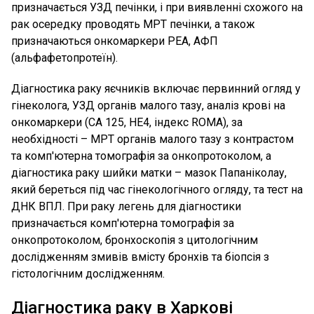
призначається УЗД печінки, і при виявленні схожого на
рак осередку проводять МРТ печінки, а також
призначаються онкомаркери РЕА, АФП
(альфафетопротеїн).
Діагностика раку яєчників включає первинний огляд у
гінеколога, УЗД органів малого тазу, аналіз крові на
онкомаркери (CA 125, HE4, індекс ROMA), за
необхідності – МРТ органів малого тазу з контрастом
та комп'ютерна томографія за онкопротоколом, а
діагностика раку шийки матки – мазок Папаніколау,
який береться під час гінекологічного огляду, та тест на
ДНК ВПЛ. При раку легень для діагностики
призначається комп'ютерна томографія за
онкопротоколом, бронхоскопія з цитологічним
дослідженням змивів вмісту бронхів та біопсія з
гістологічним дослідженням.
Діагностика раку в Харкові