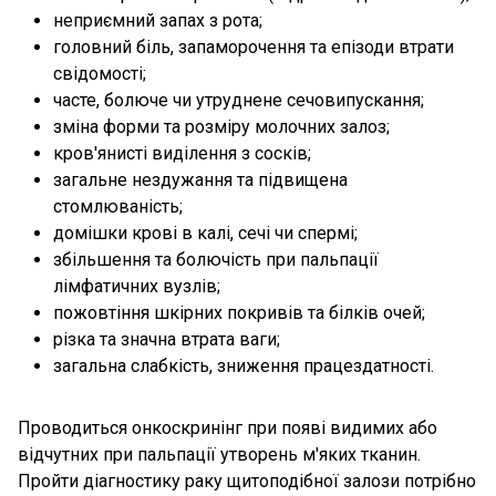
неприємний запах з рота;
головний біль, запаморочення та епізоди втрати
свідомості;
часте, болюче чи утруднене сечовипускання;
зміна форми та розміру молочних залоз;
кров'янисті виділення з сосків;
загальне нездужання та підвищена
стомлюваність;
домішки крові в калі, сечі чи спермі;
збільшення та болючість при пальпації
лімфатичних вузлів;
пожовтіння шкірних покривів та білків очей;
різка та значна втрата ваги;
загальна слабкість, зниження працездатності.
Проводиться онкоскринінг при появі видимих або
відчутних при пальпації утворень м'яких тканин.
Пройти діагностику раку щитоподібної залози потрібно