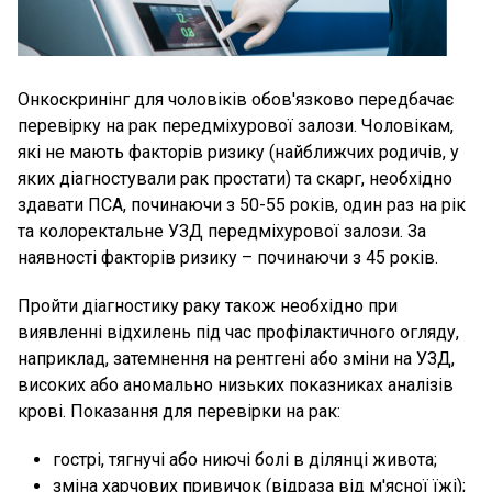
Онкоскринінг для чоловіків обов'язково передбачає
перевірку на рак передміхурової залози. Чоловікам,
які не мають факторів ризику (найближчих родичів, у
яких діагностували рак простати) та скарг, необхідно
здавати ПСА, починаючи з 50-55 років, один раз на рік
та колоректальне УЗД передміхурової залози. За
наявності факторів ризику – починаючи з 45 років.
Пройти діагностику раку також необхідно при
виявленні відхилень під час профілактичного огляду,
наприклад, затемнення на рентгені або зміни на УЗД,
високих або аномально низьких показниках аналізів
крові. Показання для перевірки на рак:
гострі, тягнучі або ниючі болі в ділянці живота;
зміна харчових привичок (відраза від м'ясної їжі);