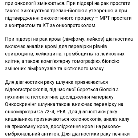
при онкології змінюється. При підозрі на рак простати
також виконується трепан-біопсія з утворення, а при
підтвердженні онкологічного процесу – МРТ простати
з контрастом та КТ за онкопротоколом.
При підозрі на рак крові (лімфому, лейкоз) діагностика
включає аналізи крові для перевірки рівнів
еритроцитів, лейкоцитів, тромбоцитів та лейкозних
клітин, а також комп'ютерну томографію, біопсію
змінених лімфовузлів та кісткового мозку.
Для діагностики раку шлунка призначається
відеогастроскопія, під час якої береться біопсія з
пухлини та гістологічне дослідження матеріалу.
Онкоскринінг шлунка також включає перевірку на
онкомаркери Са 72-4, РЕА. Для діагностики раку
кишківника призначаються колоноскопія, аналіз калу
на приховану кров, дослідження крові на раково-
ембріональний антиген. Для діагностики раку печінки