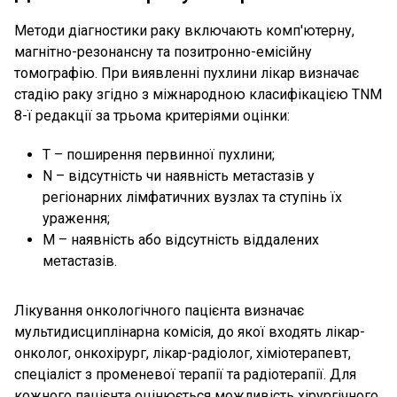
Методи діагностики раку включають комп'ютерну,
магнітно-резонансну та позитронно-емісійну
томографію. При виявленні пухлини лікар визначає
стадію раку згідно з міжнародною класифікацією TNM
8-ї редакції за трьома критеріями оцінки:
T – поширення первинної пухлини;
N – відсутність чи наявність метастазів у
регіонарних лімфатичних вузлах та ступінь їх
ураження;
M – наявність або відсутність віддалених
метастазів.
Лікування онкологічного пацієнта визначає
мультидисциплінарна комісія, до якої входять лікар-
онколог, онкохірург, лікар-радіолог, хіміотерапевт,
спеціаліст з променевої терапії та радіотерапії. Для
кожного пацієнта оцінюється можливість хірургічного