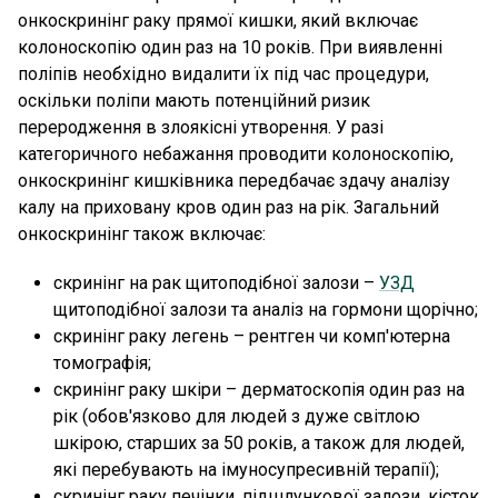
онкоскринінг раку прямої кишки, який включає
колоноскопію один раз на 10 років. При виявленні
поліпів необхідно видалити їх під час процедури,
оскільки поліпи мають потенційний ризик
переродження в злоякісні утворення. У разі
категоричного небажання проводити колоноскопію,
онкоскринінг кишківника передбачає здачу аналізу
калу на приховану кров один раз на рік. Загальний
онкоскринінг також включає:
скринінг на рак щитоподібної залози –
УЗД
щитоподібної залози та аналіз на гормони щорічно;
скринінг раку легень – рентген чи комп'ютерна
томографія;
скринінг раку шкіри – дерматоскопія один раз на
рік (обов'язково для людей з дуже світлою
шкірою, старших за 50 років, а також для людей,
які перебувають на імуносупресивній терапії);
скринінг раку печінки, підшлункової залози, кісток