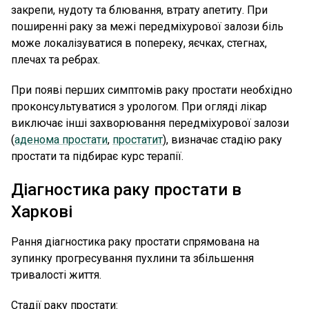
закрепи, нудоту та блювання, втрату апетиту. При
поширенні раку за межі передміхурової залози біль
може локалізуватися в попереку, яєчках, стегнах,
плечах та ребрах.
При появі перших симптомів раку простати необхідно
проконсультуватися з урологом. При огляді лікар
виключає інші захворювання передміхурової залози
(
аденома простати
,
простатит
), визначає стадію раку
простати та підбирає курс терапії.
Діагностика раку простати в
Харкові
Рання діагностика раку простати спрямована на
зупинку прогресування пухлини та збільшення
тривалості життя.
Стадії раку простати: