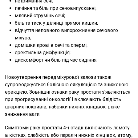
нетримання сечі;
печіння та біль при сечовипусканні;
млявий струмінь сечі;
біль та тиск у ділянці прямої кишки;
відчуття неповного випорожнення сечового
міхура;
домішки крові в сечі та спермі;
еректильна дисфункція;
дискомфорт чи біль під час сидіння.
Новоутворення передміхурової залози також
супроводжується болісною еякуляцією та зниженою
ерекцією. Зовнішні ознаки раку простати з'являються
при прогресуванні онкології і включають блідість
шкірних покривів, набряки нижніх кінцівок, різке
зниження ваги.
Симптоми раку простати 4-ї стадії включають ломоту
в кістках, слабкість або параліч нижніх кінцівок, втому,