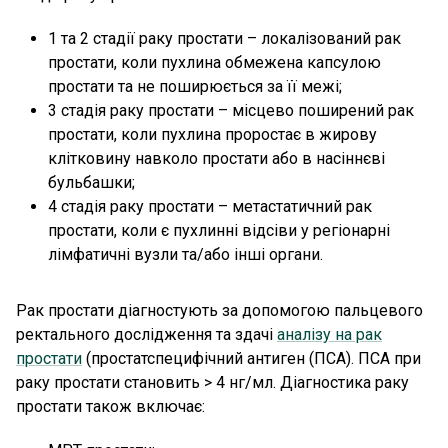
1 та 2 стадії раку простати – локалізований рак
простати, коли пухлина обмежена капсулою
простати та не поширюється за її межі;
3 стадія раку простати – місцево поширений рак
простати, коли пухлина проростає в жирову
клітковину навколо простати або в насіннєві
бульбашки;
4 стадія раку простати – метастатичний рак
простати, коли є пухлинні відсіви у регіонарні
лімфатичні вузли та/або інші органи.
Рак простати діагностують за допомогою пальцевого
ректального дослідження та здачі
аналізу на рак
простати
(простатспецифічний антиген (ПСА). ПСА при
раку простати становить > 4 нг/мл. Діагностика раку
простати також включає: