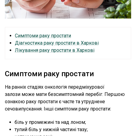
Симптоми раку простати
Діагностика раку простати в Харкові
Лікування раку простати в Харкові
Симптоми раку простати
На ранніх стадіях онкологія передміхурової
залози може мати безсимптомний перебіг. Першою
ознакою раку простати є часте та утруднене
сечовипускання. Інші симптоми раку простати:
біль у промежині та над лоном;
тупий біль у нижній частині тазу;