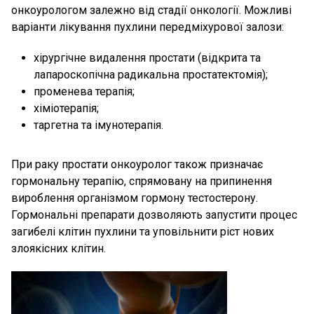
онкоурологом залежно від стадії онкології. Можливі
варіанти лікування пухлини передміхурової залози:
хірургічне видалення простати (відкрита та
лапароскопічна радикальна простатектомія);
променева терапія;
хіміотерапія;
таргетна та імунотерапія.
При раку простати онкоуролог також призначає
гормональну терапію, спрямовану на припинення
вироблення організмом гормону тестостерону.
Гормональні препарати дозволяють запустити процес
загибелі клітин пухлини та уповільнити ріст нових
злоякісних клітин.