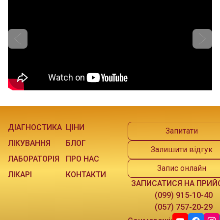
ДІАГНОСТИКА
ЦІНИ
Запитати
ЛІКУВАННЯ
БЛОГ
Залишити відгук
ЛАБОРАТОРІЯ
ПРО НАС
Запис онлайн
ЛІКАРІ
КОНТАКТИ
ЗАПИСАТИСЯ НА ПРИЙ
(099) 915-10-40
(057) 757-20-29