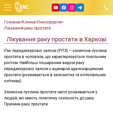
Головна
>
Клініка
>
Онкохірургія
>
Лікування раку простати
Лікування раку простати в Харкові
Рак передміхурової залози (РПЗ) – злоякісна пухлина
простати в чоловіків, що характеризується повільним
ростом. Найбільш поширеним видом раку
передміхурової залози є ацинарна аденокарцинома
простати (розвивається в залозистих та епітеліальних
клітинах).
Злоякісна пухлина простати часто розвивається у
людей, які мають генетичну схильність до раку.
Причини раку простати: