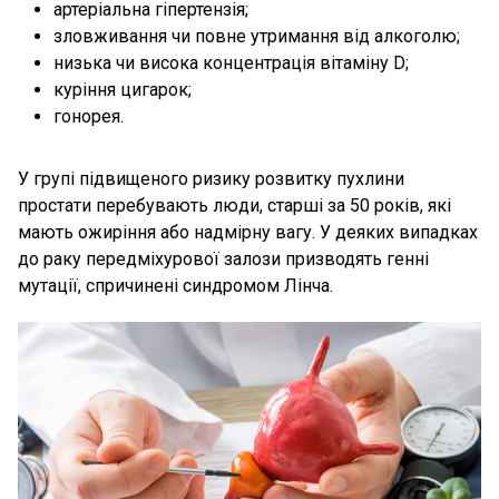
артеріальна гіпертензія;
зловживання чи повне утримання від алкоголю;
низька чи висока концентрація вітаміну D;
куріння цигарок;
гонорея.
У групі підвищеного ризику розвитку пухлини
простати перебувають люди, старші за 50 років, які
мають ожиріння або надмірну вагу. У деяких випадках
до раку передміхурової залози призводять генні
мутації, спричинені синдромом Лінча.