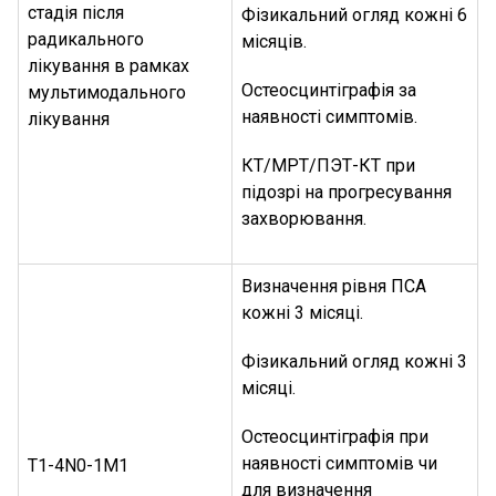
стадія після
Фізикальний огляд кожні 6
радикального
місяців.
лікування в рамках
Остеосцинтіграфія за
мультимодального
наявності симптомів.
лікування
КТ/МРТ/ПЭТ-КТ при
підозрі на прогресування
захворювання.
Визначення рівня ПСА
кожні 3 місяці.
Фізикальний огляд кожні 3
місяці.
Остеосцинтіграфія при
наявності симптомів чи
T1-4N0-1M1
для визначення