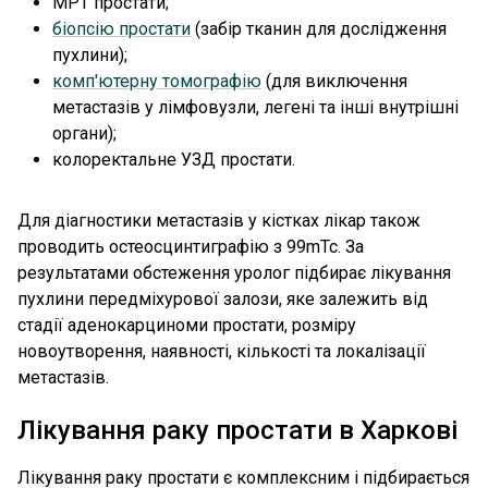
МРТ простати;
біопсію простати
(забір тканин для дослідження
пухлини);
комп'ютерну томографію
(для виключення
метастазів у лімфовузли, легені та інші внутрішні
органи);
колоректальне УЗД простати.
Для діагностики метастазів у кістках лікар також
проводить остеосцинтиграфію з 99mTc. За
результатами обстеження уролог підбирає лікування
пухлини передміхурової залози, яке залежить від
стадії аденокарциноми простати, розміру
новоутворення, наявності, кількості та локалізації
метастазів.
Лікування раку простати в Харкові
Лікування раку простати є комплексним і підбирається