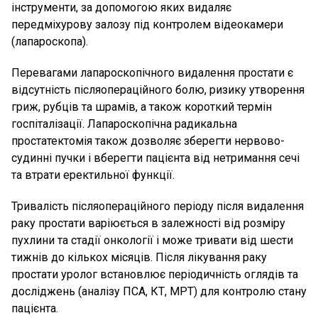
інструменти, за допомогою яких видаляє
передміхурову залозу під контролем відеокамери
(лапароскопа).
Перевагами лапароскопічного видалення простати є
відсутність післяопераційного болю, ризику утворення
гриж, рубців та шрамів, а також короткий термін
госпіталізації. Лапароскопічна радикальна
простатектомія також дозволяє зберегти нервово-
судинні пучки і вберегти пацієнта від нетримання сечі
та втрати еректильної функції.
Тривалість післяопераційного періоду після видалення
раку простати варіюється в залежності від розміру
пухлини та стадії онкології і може тривати від шести
тижнів до кількох місяців. Після лікування раку
простати уролог встановлює періодичність оглядів та
досліджень (аналізу ПСА, КТ, МРТ) для контролю стану
пацієнта.