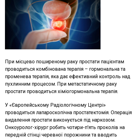
При місцево поширеному раку простати пацієнтам
проводиться комбінована терапія – гормональна та
променева терапія, яка дає ефективний контроль над
пухлинним процесом. При метастатичному раку
простати проводиться хіміогормональна терапія.
У «Європейському Радіологічному Центрі»
проводиться лапароскопічна простатектомія. Операція
видалення простати виконується під наркозом.
Онкоуролог-хірург робить чотири-п'ять проколів на
передній стінці черевної порожнини та вводить