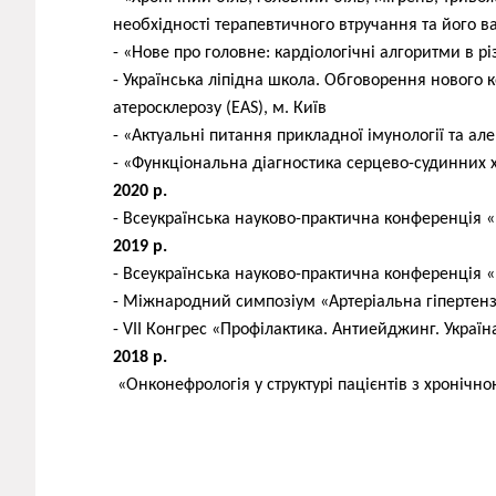
необхідності терапевтичного втручання та його в
- «Нове про головне: кардіологічні алгоритми в рі
- Українська ліпідна школа. Обговорення нового 
атеросклерозу (EAS), м. Київ
- «Актуальні питання прикладної імунології та алер
- «Функціональна діагностика серцево-судинних х
2020 р
.
- Всеукраїнська науково-практична конференція «
2019
р.
- Всеукраїнська науково-практична конференція «
- Міжнародний симпозіум «Артеріальна гіпертенз
- VII Конгрес «Профілактика. Антиейджинг. Україн
2018
р.
«Онконефрологія у структурі пацієнтів з хронічн