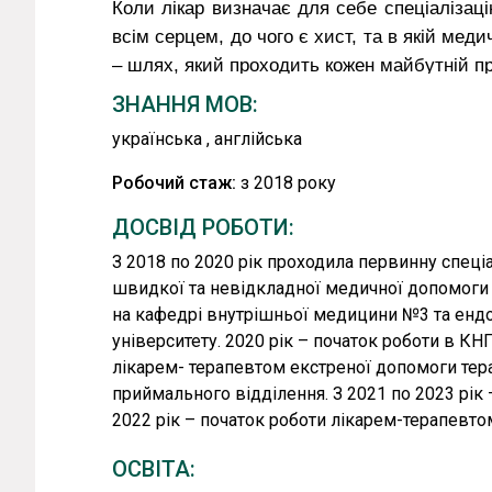
Коли лікар визначає для себе спеціалізаці
всім серцем, до чого є хист, та в якій м
– шлях, який проходить кожен майбутній п
Цей важливий момент відбувся і в ж
ЗНАННЯ МОВ:
Олегівн
и
Гуліди.
українська , англійська
Під час роботи терапевтом у відділенні Лік
лікар зрозуміла, що кардіологія – це її спр
Робочий стаж:
з 2018 року
Віра Олегівна – успішний кардіолог, я
ДОСВІД РОБОТИ:
професійно та підвищує свій кваліфікаційн
З 2018 по 2020 рік проходила первинну спеціа
бажання допомагати своєю працею людям – 
швидкої та невідкладної медичної допомоги ім
Сьогодні пацієнти звертаються до кардіоло
на кафедрі внутрішньої медицини №3 та ендо
зі змінами в лабораторних аналізах. Стрес
університету. 2020 рік – початок роботи в 
до лікаря – причини, що наразі формують з
лікарем- терапевтом екстреної допомоги тер
Віра Олегівна констатує: останнім часом п
приймального відділення. З 2021 по 2023 рік
надати допомогу, попередити розвит
2022 рік – початок роботи лікарем-терапевт
відмовляються йти до кардіолога, намагаю
«Знайти спільну мову та встановити довір
ОСВІТА: