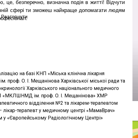
ю, це, безперечно, визначна подія в житті! Відчути
едичній сфері ти зможеш найкраще допомагати людям
Розгорнути
рофесіонал.
итті лікаря-кардіолога нашого Центру Віри
арні швидкої та невідкладної допомоги в м. Харкові
авжнє покликання. І не помилилася!
кий любить свою справу, постійно розвивається
ий рівень. Жага до знань, набуття цінного досвіду,
лізацію на базі КНП «Міська клінічна лікарня
якості, притаманні нашому лікарю.
. проф. О. І. Мещанінова Харківської міської ради та
га зі скаргами на підвищений тиск, біль у серці та
кринології Харківського національного медичного
, нестача повноцінного сну, несвоєчасне звернення
КНП «МКЛШНМД ім. проф. О. І. Мещанінова» ХМР
азначені проблеми в пацієнтів.
апевтичного відділення №2 та лікарем-терапевтом
очастішали випадки, коли лікар не має змоги вчасно
 – лікар-терапевт у медичному центрі «МамаВрач»
ок ускладнень через те, що пацієнти просто
ом у «Європейському Радіологічному Центрі»
чись заощадити кошти на власному здоров'ї.
ливі стосунки з пацієнтом – найважливіший момент