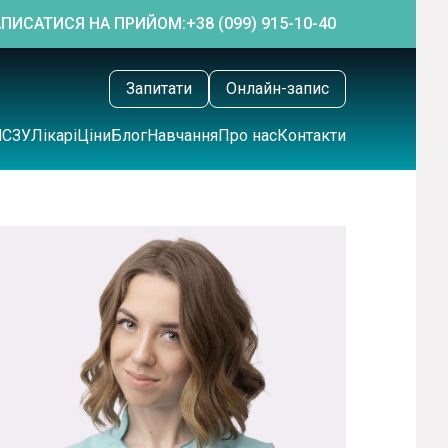
АПИСАТИСЯ НА ПРИЙОМ:
+38 (099) 915-10-40
Запитати
Онлайн-запис
НСЗУ
Лікарі
Ціни
Блог
Навчання
Про нас
Контакти