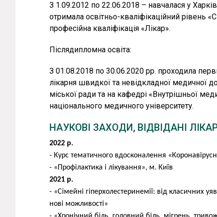
у роботі лікаря», – підкреслює кардіолог.
З 1.09.2012 по 22.06.2018 – навчалася у Харк
Коли пацієнт прислухається до порад ка
отримала освітньо-кваліфікаційний рівень «Сп
необхідний в роботі «діалог». У людей є
професійна кваліфікація «Лікар».
нічого не робити. Але часто така поведінка
Післядипломна освіта:
«Лікувати хворобу, а не її симптоми, ви
таким є професійне кредо Віри Олегівни.
З 01.08.2018 по 30.06.2020 рр. проходила пер
Кардіолог зазначає, що для збереження 
лікарня швидкої та невідкладної медичної до
спеціаліста раз на рік, вести здорови
міської ради та на кафедрі «Внутрішньої ме
самолікуванням, особливо розрекламован
національного медичного університету.
Бережіть своє здоров'я і свої серця!
НАУКОВІ ЗАХОДИ, ВІДВІДАНІ ЛІКА
2022 р
.
- Курс тематичного вдосконалення «Коронавірусна
- «Профілактика і лікування», м. Київ
2021 р
.
- «Сімейні гіперхолестеринемії: від класичних уяв
нові можливості»
- «Хронічний біль, головний біль, мігрень, триво