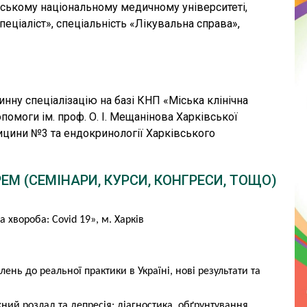
івському національному медичному університеті,
рдіолога і дотримується рекомендацій, виникає
еціаліст», спеціальність «Лікувальна справа»,
 хибна думка: якщо симптоми зникають, можна вже
 має сумні наслідки для здоров'я.
користовувати лише науково перевірені методи» –
винну спеціалізацію на базі КНП «Міська клінічна
серцево-судинної системи необхідно відвідувати
помоги ім. проф. О. І. Мещанінова Харківської
й спосіб життя та в жодному разі не займатися
дицини №3 та ендокринології Харківського
ими препаратами.
РЕМ (СЕМІНАРИ, КУРСИ, КОНГРЕСИ, ТОЩО)
 хвороба: Covid 19», м. Харків
лень до реальної практики в Україні, нові результати та
жний розлад та депресія: діагностика, обґрунтування