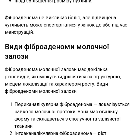
іноді збільшення розміру пухлини.
Фіброаденома не викликає болю, але підвищена
чутливість може спостерігатися у жінок до або під час
менструацій.
Види фіброаденоми молочної
залози
Фіброаденома молочної залози має декілька
різновидів, які можуть відрізнятися за структурою,
місцем локалізації та характером росту. Види
фіброаденоми молочної залози:
Периканалікулярна фіброаденома — локалізується
навколо молочної протоки. Вона має овальну
форму та складається з сполучної та залізистої
тканини.
Інтраканалікулярна фіброаденома — ріст