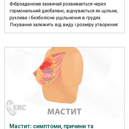
Фіброаденома зазвичай розвивається через
гормональний дисбаланс, відчувається як щільне,
рухливе і безболісне ущільнення в грудях.
Лікування залежить від виду і розміру утворення:
в одних випадках достатньо спостереження, в
інших потрібне видалення одним з
малоінвазивних або хірургічних методів.... >>
Мастит: симптоми, причини та