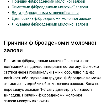
Причини фіброаденоми молочної залози
Симптоми фіброаденоми молочної залози
Види фіброаденоми молочної залози
Діагностика фіброаденоми молочної залози
Лікування фіброаденоми молочної залози
Причини фіброаденоми молочної
залози
Розвиток фіброаденоми молочної залози часто
пов'язаний з підвищенням рівня естрогену. Це може
статися через гормональні зміни, особливо під час
вагітності або годування груддю. Фіброаденома може
з'являтися в одній чи обох молочних залозах. Вона не
перевищує розміри 1-3 см у діаметрі у більшості
випадків. Причини фіброаденоми молочної
залози можуть включати: