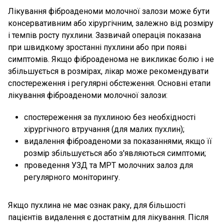
Лікування фіброаденоми молочної залози може бути
консервативним або хірургічним, залежно від розміру
і темпів росту пухлини. Зазвичай операція показана
при швидкому зростанні пухлини або при появі
симптомів. Якщо фіброаденома не викликає болю і не
збільшується в розмірах, лікар може рекомендувати
спостереження і регулярні обстеження. Основні етапи
лікування фіброаденоми молочної залози:
спостереження за пухлиною без необхідності
хірургічного втручання (для малих пухлин);
видалення фіброаденоми за показаннями, якщо її
розмір збільшується або з'являються симптоми;
проведення УЗД та МРТ молочних залоз для
регулярного моніторингу.
Якщо пухлина не має ознак раку, для більшості
пацієнтів видалення є достатнім для лікування. Після