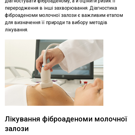
діагностувати фіброаденому, а й оцінити ризик її
переродження в інші захворювання. Діагностика
фіброаденоми молочної залози є важливим етапом
для визначення її природи та вибору методів
лікування.
Лікування фіброаденоми молочної
залози