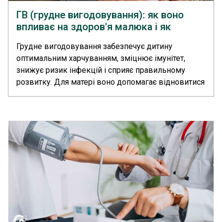
ГВ (грудне вигодовування): як воно
впливає на здоров'я малюка і як
правильно годувати грудьми?
Грудне вигодовування забезпечує дитину
оптимальним харчуванням, зміцнює імунітет,
знижує ризик інфекцій і сприяє правильному
розвитку. Для матері воно допомагає відновитися
після пологів і захищає від ряду захворювань.... >>