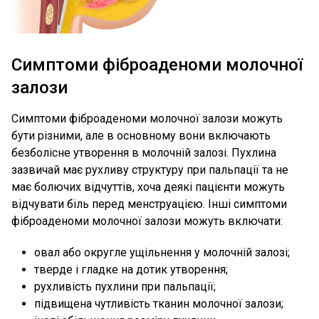
Симптоми фіброаденоми молочної
залози
Симптоми фіброаденоми молочної залози можуть
бути різними, але в основному вони включають
безболісне утворення в молочній залозі. Пухлина
зазвичай має рухливу структуру при пальпації та не
має болючих відчуттів, хоча деякі пацієнти можуть
відчувати біль перед менструацією. Інші симптоми
фіброаденоми молочної залози можуть включати:
овал або округле ущільнення у молочній залозі;
тверде і гладке на дотик утворення;
рухливість пухлини при пальпації;
підвищена чутливість тканин молочної залози;