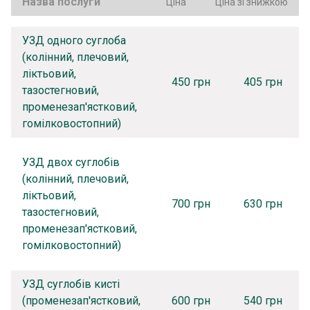
Назва послуги
Ціна
Ціна зі знижкою
УЗД одного суглоба
(колінний, плечовий,
ліктьовий,
450 грн
405 грн
тазостегновий,
променезап'ястковий,
гомілковостопний)
УЗД двох суглобів
(колінний, плечовий,
ліктьовий,
700 грн
630 грн
тазостегновий,
променезап'ястковий,
гомілковостопний)
УЗД суглобів кисті
(променезап'ястковий,
600 грн
540 грн