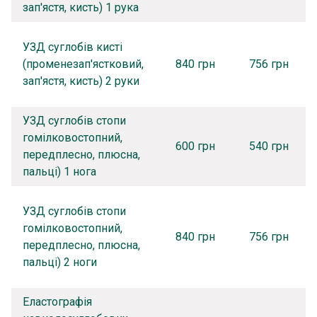
зап'ястя, кисть) 1 рука
УЗД суглобів кисті
(променезап'ястковий,
840 грн
756 грн
зап'ястя, кисть) 2 руки
УЗД суглобів стопи
гомілковостопний,
600 грн
540 грн
передплесно, плюсна,
пальці) 1 нога
УЗД суглобів стопи
гомілковостопний,
840 грн
756 грн
передплесно, плюсна,
пальці) 2 ноги
Еластографія