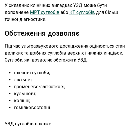
У складних клінічних випадках УЗД може бути
доповнене
МРТ суглобів
або
КТ суглобів
для більш
точної діагностики.
Обстеження дозволяє
Під час ультразвукового дослідження оцінюється стан
великих та дрібних суглобів верхніх і нижніх кінцівок.
Суглоби, які дозволяє обстежити УЗД:
плечові суглоби;
ліктьові;
променево-зап’ясткові;
кульшові;
колінні;
гомілковостопні.
УЗД суглобів покаже: