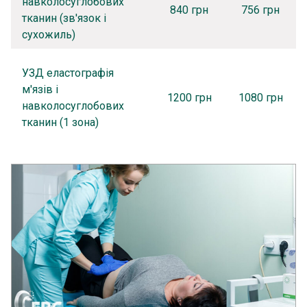
навколосуглобових
840 грн
756 грн
тканин (зв'язок і
сухожиль)
УЗД еластографія
м'язів і
1200 грн
1080 грн
навколосуглобових
тканин (1 зона)