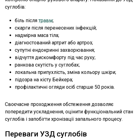
суглобів:
біль після
травм
;
скарги після перенесених інфекцій;
надмірна маса тіла;
діагностований артрит або артроз;
супутні ендокринні захворювання;
відчуття дискомфорту під час руху;
ранкова скутість у суглобах;
локальна припухлість, зміна кольору шкіри;
підозра на кісту Бейкера;
профілактичні огляди осіб старше 50 років.
Своєчасне проходження обстеження дозволяє
попередити ускладнення, оцінити функціональний стан
суглобів і запобігти хронізації запального процесу.
Переваги УЗД суглобів