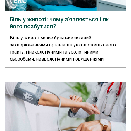
Біль у животі: чому з'являється і як
його позбутися?
Біль у животі може бути викликаний
захворюваннями органів шлунково-кишкового
тракту, гінекологічними та урологічними
хворобами, неврологічними порушеннями,
менструацією, вагітністю, харчовими отруєннями
або стресом. Якщо дуже сильно болить живіт,
необхідно записатися на прийом до сімейного
лікаря, терапевта або гастроентеролога.... >>