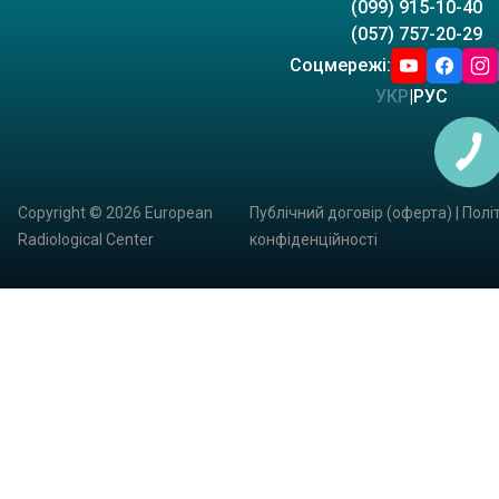
(099) 915-10-40
(057) 757-20-29
Соцмережі:
УКР
|
РУС
КНОПКА
ЗВ'ЯЗКУ
Copyright © 2026 European
Публічний договір (оферта)
|
Полі
Radiological Center
конфіденційності