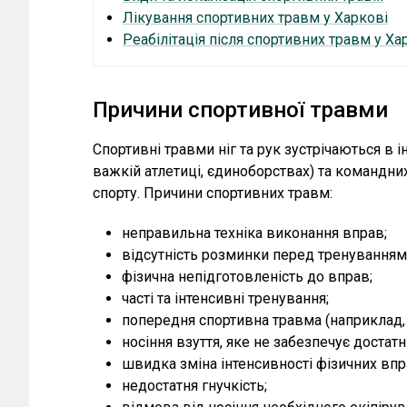
Лікування спортивних травм у Харкові
Реабілітація після спортивних травм у Ха
Причини спортивної травми
Спортивні травми ніг та рук зустрічаються в і
важкій атлетиці, єдиноборствах) та командних 
спорту. Причини спортивних травм:
неправильна техніка виконання вправ;
відсутність розминки перед тренуванням
фізична непідготовленість до вправ;
часті та інтенсивні тренування;
попередня спортивна травма (наприклад, ко
носіння взуття, яке не забезпечує достатн
швидка зміна інтенсивності фізичних впр
недостатня гнучкість;