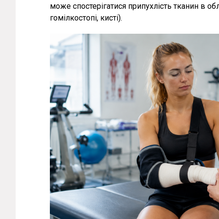
може спостерігатися припухлість тканин в обл
гомілкостопі, кисті).