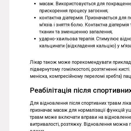
масаж. Використовується для покращення 
прискорення процесу загоєння;
контактна діатермія. Призначається для
м'язів і зняття болю. Контактна діатерм
тканин та зменшенню запалення;
ударно-хвильова терапія. Стимулює відно
кальцинати (відкладення кальцію) у м'яз
Лікар також може порекомендувати приклада
підвернутому гомілкостопі, розтягненні кист
меніска, компресійному переломі хребта) пац
Реабілітація після спортивни
Для відновлення після спортивних травм ліка
призначає масаж для нормалізації функцій уш
травм може включати вправи на відновлення 
витривалості, розтяжку. Відновлення можна п