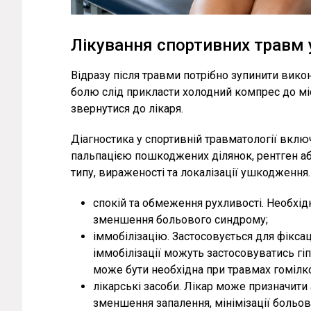
Лікування спортивних травм 
Відразу після травми потрібно зупинити вико
болю слід прикласти холодний компрес до міс
звернутися до лікаря.
Діагностика у спортивній травматології включ
пальпацією пошкоджених ділянок, рентген а
типу, вираженості та локалізації ушкодженн
спокій та обмеження рухливості. Необхі
зменшення больового синдрому;
іммобілізацію. Застосовується для фікса
іммобілізації можуть застосовуватись гіпс
може бути необхідна при травмах гомілкос
лікарські засоби. Лікар може призначити 
зменшення запалення, мінімізації больов