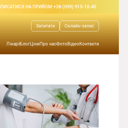
АПИСАТИСЯ НА ПРИЙОМ:
+38 (099) 915-10-40
Запитати
Онлайн-запис
Лікарі
Блог
Ціни
Про нас
Фото
Відео
Контакти