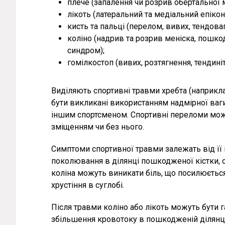
плече (запалення чи розрив обертальної м
лікоть (латеральний та медіальний епікон
кисть та пальці (перелом, вивих, тендовагі
коліно (надрив та розрив меніска, пошк
синдром);
гомілкостоп (вивих, розтягнення, тендин
Виділяють спортивні травми хребта (наприкл
бути викликані використанням надмірної ваги
іншим спортсменом. Спортивні переломи можу
зміщенням чи без нього.
Симптоми спортивної травми залежать від її 
поколювання в ділянці пошкодженої кістки, с
коліна можуть виникати біль, що посилюється 
хрустіння в суглобі.
Після травми коліно або лікоть можуть бути 
збільшення кровотоку в пошкодженій ділянці,