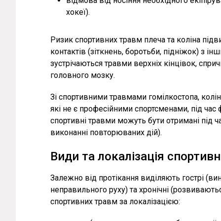
відмова від носіння необхідного екіпіру
хокеї).
Ризик спортивних травм плеча та коліна підв
контактів (зіткнень, боротьби, підніжок) з ін
зустрічаються травми верхніх кінцівок, спри
головного мозку.
Зі спортивними травмами гомілкостопа, колін
які не є професійними спортсменами, під час ф
спортивні травми можуть бути отримані під ч
виконанні повторюваних дій).
Види та локалізація спортив
Залежно від протікання виділяють гострі (вин
неправильного руху) та хронічні (розвиваютьс
спортивних травм за локалізацією: