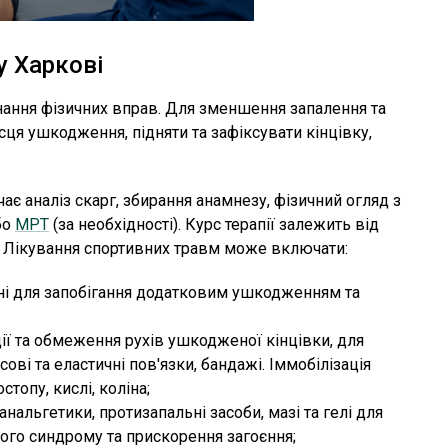
у Харкові
нання фізичних вправ. Для зменшення запалення та
ця ушкодження, підняти та зафіксувати кінцівку,
ає аналіз скарг, збирання анамнезу, фізичний огляд з
бо
МРТ
(за необхідності). Курс терапії залежить від
я. Лікування спортивних травм може включати:
дні для запобігання додатковим ушкодженням та
ції та обмеження рухів ушкодженої кінцівки, для
ові та еластичні пов'язки, бандажі. Іммобілізація
топу, кислі, коліна;
анальгетики, протизапальні засоби, мазі та гелі для
ого синдрому та прискорення загоєння;