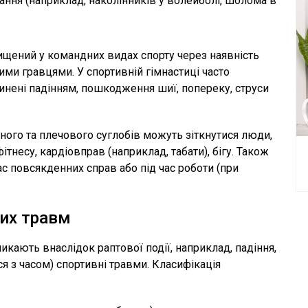
вання (наприклад, наколінників у волейболі, шолома в
ищений у командних видах спорту через наявність
шими гравцями. У спортивній гімнастиці часто
чинені падінням, пошкодження шиї, попереку, струси
ного та плечового суглобів можуть зіткнутися люди,
ітнесу, кардіовправ (наприклад, табати), бігу. Також
ас повсякденних справ або під час роботи (при
них травм
икають внаслідок раптової події, наприклад, падіння,
я з часом) спортивні травми. Класифікація