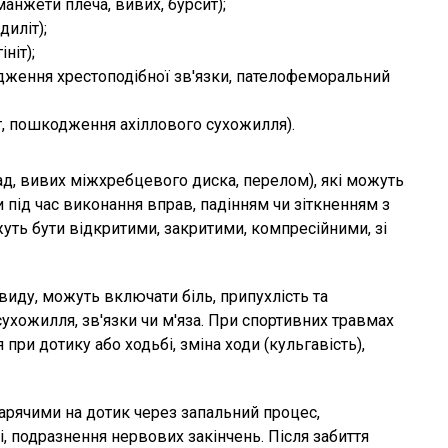
анжети плеча, вивих, бурсит);
диліт);
ніт);
одження хрестоподібної зв'язки, пателофеморальний
іт, пошкодження ахіллового сухожилля).
ад, вивих міжхребцевого диска, перелом), які можуть
 під час виконання вправ, падінням чи зіткненням з
ть бути відкритими, закритими, компресійними, зі
виду, можуть включати біль, припухлість та
ухожилля, зв'язки чи м'яза. При спортивних травмах
при дотику або ходьбі, зміна ходи (кульгавість),
гарячими на дотик через запальний процес,
 подразнення нервових закінчень. Після забиття