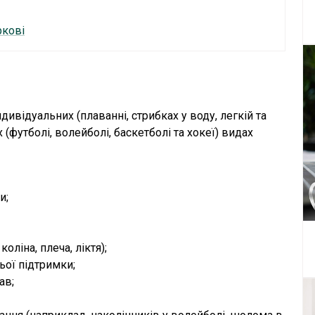
ркові
ндивідуальних (плаванні, стрибках у воду, легкій та
(футболі, волейболі, баскетболі та хокеї) видах
и;
ліна, плеча, ліктя);
ьої підтримки;
ав;