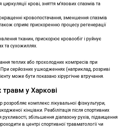
циркуляції крові, зняття м'язових спазмів та
 покращенні кровопостачання, зменшення спазмів
ія також сприяє прискоренню процесу регенерації
влення тканин, прискорює кровообіг і руйнує
ах та сухожиллях.
ння теплих або прохолодних компресів при
і. При серйозних ушкодженнях (наприклад, розриві
ієнту може бути показано хірургічне втручання.
х травм у Харкові
р розробляє комплекс лікувальної фізкультури,
кодженої кінцівки. Реабілітація після спортивних
рухливості, збільшення діапазону рухів, підвищення
роходити в центрі спортивної травматології чи