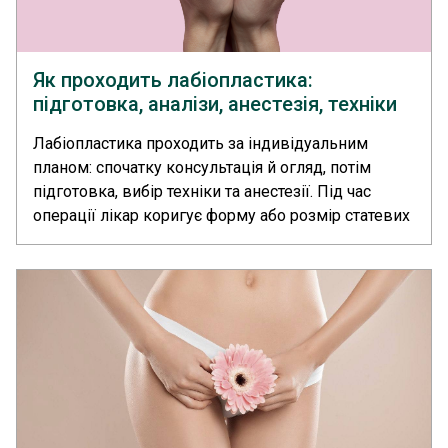
Як проходить лабіопластика:
підготовка, аналізи, анестезія, техніки
операції
Лабіопластика проходить за індивідуальним
планом: спочатку консультація й огляд, потім
підготовка, вибір техніки та анестезії. Під час
операції лікар коригує форму або розмір статевих
губ і накладає шви. У медичному центрі
«Європейський Радіологічний Центр» корекцію
статевих губ проводить пластичний хірург.... >>