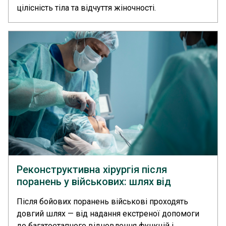
цілісність тіла та відчуття жіночності.
Реконструкція грудей покращує самооцінку,
знижує психологічне навантаження та сприяє
емоційному відновленню.... >>
Реконструктивна хірургія після
поранень у військових: шлях від
порятунку життя до відновлення
Після бойових поранень військові проходять
обличчя й тіла
довгий шлях — від надання екстреної допомоги
до багатоетапного відновлення функцій і