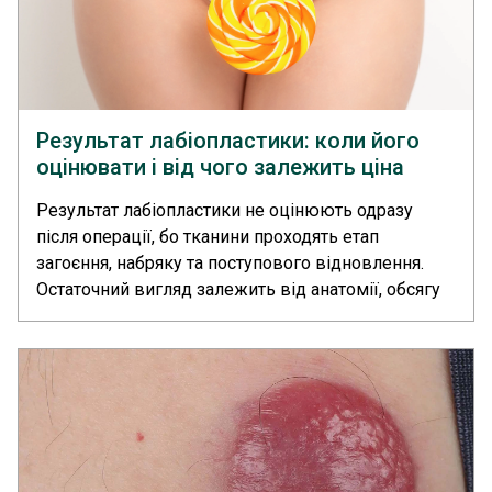
Результат лабіопластики: коли його
оцінювати і від чого залежить ціна
Результат лабіопластики не оцінюють одразу
після операції, бо тканини проходять етап
загоєння, набряку та поступового відновлення.
Остаточний вигляд залежить від анатомії, обсягу
корекції, техніки, догляду й індивідуальних
особливостей організму. У медичному центрі
«Європейський Радіологічний Центр» корекцію
статевих губ проводить пластичний хірург. Ціну
визначають після консультації та огляду.... >>