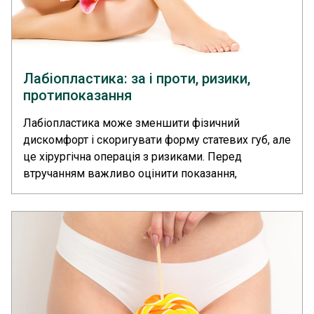
Лабіопластика: за і проти, ризики,
протипоказання
Лабіопластика може зменшити фізичний
дискомфорт і скоригувати форму статевих губ, але
це хірургічна операція з ризиками. Перед
втручанням важливо оцінити показання,
протипоказання, можливі ускладнення й
реалістичність очікуваного результату. У
медичному центрі «Європейський Радіологічний
Центр» корекцію статевих губ проводить
пластичний хірург.... >>