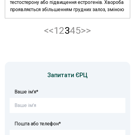
тестостерону або підвищення естрогенів. Хвороба
проявляється збільшенням грудних залоз, зміною
форми грудей і ущільненням під ареолою.... >>
<<
1
2
3
4
5
>>
Запитати ЄРЦ
Ваше ім'я*
Пошта або телефон*