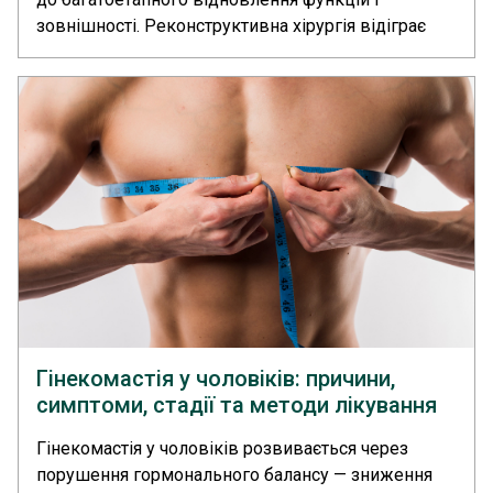
зовнішності. Реконструктивна хірургія відіграє
ключову роль у цьому процесі, адже дозволяє не
лише закрити дефекти тканин, а й повернути
пацієнтам можливість повноцінно говорити,
дихати, рухатися, працювати та соціально
адаптуватися.... >>
Гінекомастія у чоловіків: причини,
симптоми, стадії та методи лікування
Гінекомастія у чоловіків розвивається через
порушення гормонального балансу — зниження