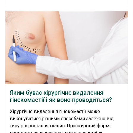
(мастектомії). Ендопротези відрізняються за
формою, профілем, об’ємом та типом
наповнювача, що впливає на зовнішній вигляд
молочних залоз.... >>
Яким буває хірургічне видалення
гінекомастії і як воно проводиться?
Хірургічне видалення гінекомастії може
виконуватися різними способами залежно від
типу розростання тканин. При жировій формі
проводиться ліпосакція, при залозистій —