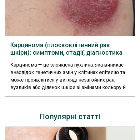
Карцинома (плоскоклітинний рак
шкіри): симптоми, стадії, діагностика
та сучасні методи лікування
Карцинома — це злоякісна пухлина, яка виникає
внаслідок генетичних змін у клітинах епітелію та
може проявлятися у вигляді незагойних ран,
вузликів або ділянок шкіри зі змінами кольору й
структури. Зміни найчастіше формуються під
впливом зовнішніх факторів, насамперед
ультрафіолетового випромінювання. Для
Популярні статті
лікування застосовують хірургічне видалення
пухлини, імунотерапію та таргетну терапію.... >>