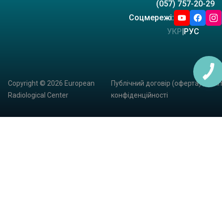
(057) 757-20-29
Соцмережі:
УКР
|
РУС
Copyright © 2026 European
Публічний договір (оферта)
|
Полі
Radiological Center
конфіденційності