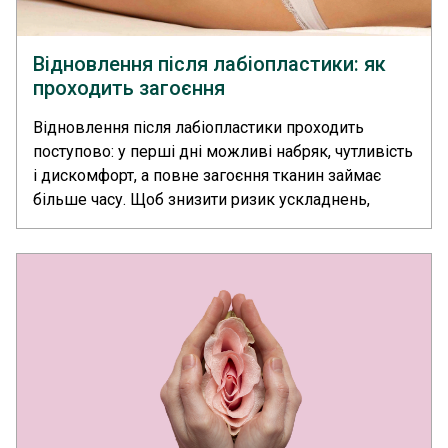
Відновлення після лабіопластики: як
проходить загоєння
Відновлення після лабіопластики проходить
поступово: у перші дні можливі набряк, чутливість
і дискомфорт, а повне загоєння тканин займає
більше часу. Щоб знизити ризик ускладнень,
важливо дотримуватися рекомендацій лікаря й
приходити на контрольні огляди. У медичному
центрі «Європейський Радіологічний Центр»
корекцію статевих губ та контроль над
реабілітацією пацієнтки проводить пластичний
хірург.... >>