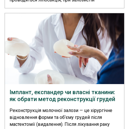
мастектомія з видаленням залози, а при поєднанні
обох форм — комбінована операція... >>
Імплант, експандер чи власні тканини:
як обрати метод реконструкції грудей
після раку молочних залоз?
Реконструкція молочної залози — це хірургічне
відновлення форми та об’єму грудей після
мастектомії (видалення). Після лікування раку