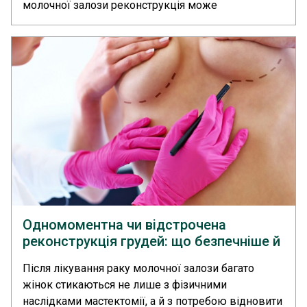
молочної залози реконструкція може
виконуватися за допомогою імпланта, тканинного
експандера, власних тканин або комбінованим
способом.... >>
Одномоментна чи відстрочена
реконструкція грудей: що безпечніше й
комфортніше для жінки?
Після лікування раку молочної залози багато
жінок стикаються не лише з фізичними
наслідками мастектомії, а й з потребою відновити