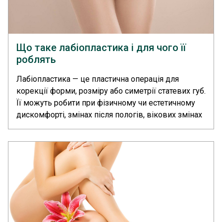
Що таке лабіопластика і для чого її
роблять
Лабіопластика — це пластична операція для
корекції форми, розміру або симетрії статевих губ.
Її можуть робити при фізичному чи естетичному
дискомфорті, змінах після пологів, вікових змінах
або асиметрії інтимної зони. У медичному центрі
«Європейський Радіологічний Центр» корекцію
статевих губ проводить пластичний хірург.... >>