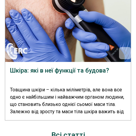
Шкіра: які в неї функції та будова?
Товщина шкіри – кілька міліметрів, але вона все
одно є найбільшим і найважчим органом людини,
що становить близько однієї сьомої маси тіла.
Залежно від зросту та маси тіла шкіра важить від
3,5 до 10 кг і має площу поверхні від 1,5 до 2 м2....
>>
Всі статті