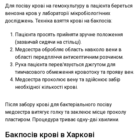
Для посіву крові на гемокультуру в пацієнта береться
венозна кров у лабораторії мікробіологічних
досліджень. Техніка взяття крові на бакпосів:
Пацієнта просять прийняти зручне положення
(зазвичай сидячи на стільці).
Медсестра обробляє область навколо вени в
області передпліччя антисептичним розчином.
Рука пацієнта перев'язується джгутом для
тимчасового обмеження кровотоку та прояву вен.
Медсестра проколює вену та здійснює забір
необхідної кількості крові.
Після забору крові для бактеріального посіву
медсестра витягує голку та заклеює місце проколу
пластиром. Процедура триває одну-дві хвилини.
Бакпосів крові в Харкові