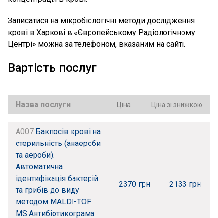
Записатися на мікробіологічні методи дослідження
крові в Харкові в «Європейському Радіологічному
Центрі» можна за телефоном, вказаним на сайті.
Вартість послуг
Назва послуги
Ціна
Ціна зі знижкою
A007
Бакпосів крові на
стерильність (анаероби
та аероби).
Автоматична
ідентифікація бактерій
2370 грн
2133 грн
та грибів до виду
методом MALDI-TOF
MS.Антибіотикограма