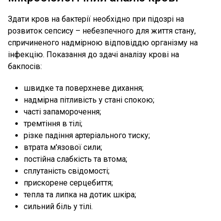
Здати кров на бактерії необхідно при підозрі на
розвиток сепсису – небезпечного для життя стану,
спричиненого надмірною відповіддю організму на
інфекцію. Показання до здачі аналізу крові на
бакпосів:
швидке та поверхневе дихання;
надмірна пітливість у стані спокою;
часті запаморочення;
тремтіння в тілі;
різке падіння артеріального тиску;
втрата м'язової сили;
постійна слабкість та втома;
сплутаність свідомості;
прискорене серцебиття;
тепла та липка на дотик шкіра;
сильний біль у тілі.