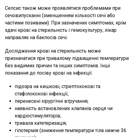
Сепсис також може проявлятися проблемами при
сечовипусканні (зменшенням кількості сечі або
частими позивами). При зазначених симптомах, крім
здачі крові на стерильність і гемокультуру, лікар
направляє на бакпосів сечі.
Дослідження крові на стерильність може
призначатися при тривалому підвищенні температури
без видимих причин та інших симптомів. Інші
показання до посіву крові на інфекції:
підозра на кишкові, стрептококові та
стафілококові інфекції;
перенесені хірургічні втручання;
наявність встановлених клапанів серця чи
кардіостимуляторів;
тривала катетеризація;
гіпотермія (зниження температури тіла нижче 36