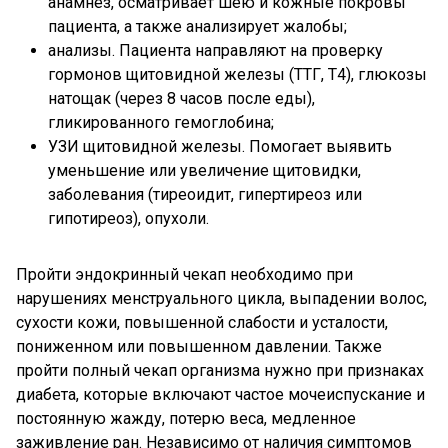
анамнез, осматривает шею и кожные покровы
пациента, а также анализирует жалобы;
анализы. Пациента направляют на проверку
гормонов щитовидной железы (ТТГ, Т4), глюкозы
натощак (через 8 часов после еды),
гликированного гемоглобина;
УЗИ щитовидной железы. Помогает выявить
уменьшение или увеличение щитовидки,
заболевания (тиреоидит, гипертиреоз или
гипотиреоз), опухоли.
Пройти эндокринный чекап необходимо при
нарушениях менструального цикла, выпадении волос,
сухости кожи, повышенной слабости и усталости,
пониженном или повышенном давлении. Также
пройти полный чекап организма нужно при признаках
диабета, которые включают частое мочеиспускание и
постоянную жажду, потерю веса, медленное
заживление ран. Независимо от наличия симптомов