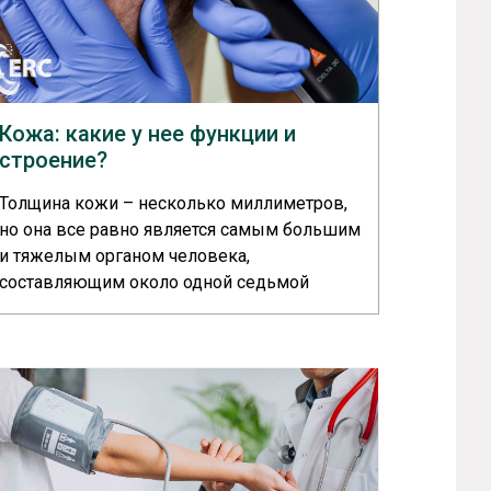
Кожа: какие у нее функции и
строение?
Толщина кожи – несколько миллиметров,
но она все равно является самым большим
и тяжелым органом человека,
составляющим около одной седьмой
массы тела. В зависимости от роста и
массы тела кожа весит от 3,5 до 10 кг и
имеет площадь поверхности от 1,5 до 2
м2.... >>