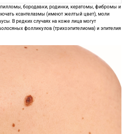
апилломы, бородавки, родинки, кератомы, фибромы и
лючать ксантелазмы (имеют желтый цвет), моли
вусы. В редких случаях на коже лица могут
волосяных фолликулов (трихоэпителиома) и эпителия