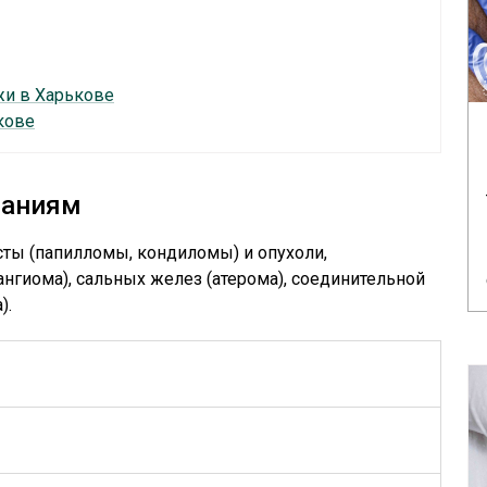
жи в Харькове
кове
ваниям
ты (папилломы, кондиломы) и опухоли,
нгиома), сальных желез (атерома), соединительной
).