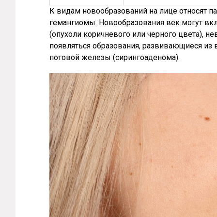
К видам новообразований на лице относят п
гемангиомы. Новообразования век могут вк
(опухоли коричневого или черного цвета), не
появляться образования, развивающиеся из 
потовой железы (сирингоаденома).