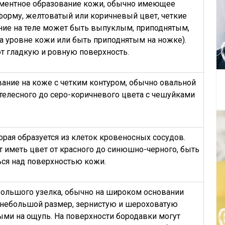
ментное образование кожи, обычно имеющее
форму, желтоватый или коричневый цвет, четкие
ние на теле может быть выпуклым, приподнятым,
на уровне кожи или быть приподнятым на ножке).
т гладкую и ровную поверхность.
ание на коже с четким контуром, обычно овальной
телесного до серо-коричневого цвета с чешуйками
орая образуется из клеток кровеносных сосудов.
 иметь цвет от красного до синюшно-черного, быть
ся над поверхностью кожи.
большого узелка, обычно на широком основании
 небольшой размер, зернистую и шероховатую
быми на ощупь. На поверхности бородавки могут