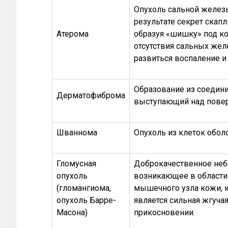
Опухоль сальной железы
результате секрет скапл
Атерома
образуя «шишку» под кож
отсутствия сальных же
развиться воспаление и 
Образование из соедини
Дерматофиброма
выступающий над пове
Шваннома
Опухоль из клеток обол
Гломусная
Доброкачественное неб
опухоль
возникающее в области 
(гломангиома,
мышечного узла кожи, 
опухоль Барре-
является сильная жгуча
Масона)
прикосновении.