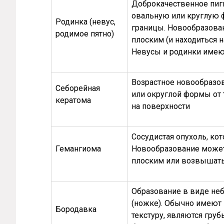
Доброкачественное пиг
овальную или круглую 
Родинка (невус,
границы. Новообразова
родимое пятно)
плоским (и находиться 
Невусы и родинки имею
Возрастное новообразов
Себорейная
или округлой формы от 
кератома
на поверхности
Сосудистая опухоль, кот
Гемангиома
Новообразование может
плоским или возвышать
Образование в виде не
(ножке). Обычно имеют
Бородавка
текстуру, являются гру