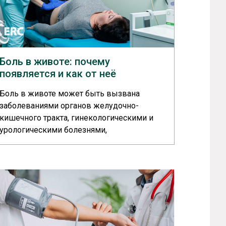
Боль в животе: почему
появляется и как от неё
избавиться?
Боль в животе может быть вызвана
заболеваниями органов желудочно-
кишечного тракта, гинекологическими и
урологическими болезнями,
неврологическими нарушениями,
менструацией, беременностью, пищевыми
отравлениями или стрессом. Если очень
сильно болит живот, необходимо
записаться на прием к семейному врачу,
терапевту или гастроэнтерологу.... >>