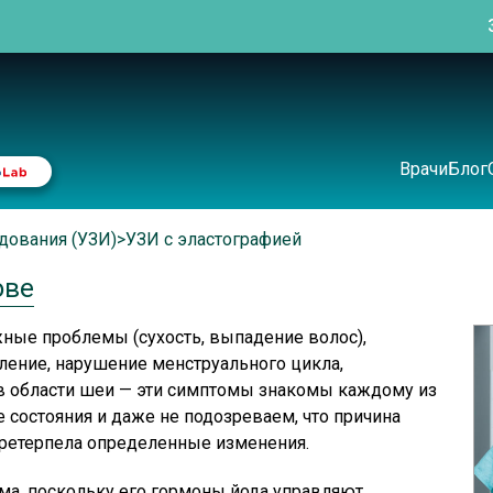
Врачи
Блог
дования (УЗИ)
>
УЗИ с эластографией
ове
жные проблемы (сухость, выпадение волос),
ение, нарушение менструального цикла,
в области шеи — эти симптомы знакомы каждому из
е состояния и даже не подозреваем, что причина
претерпела определенные изменения.
зма, поскольку его гормоны йода управляют