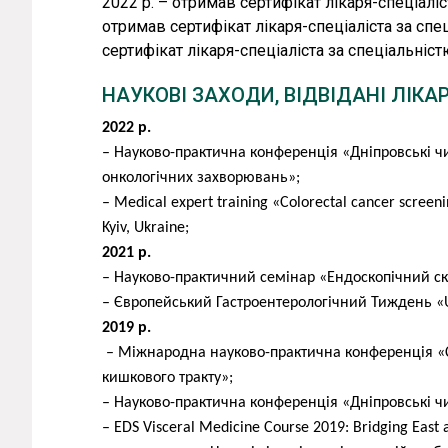
натхненням у роботі, світлими моментами, що
2022 р. – отримав сертифікат лікаря-спеціаліс
що невеликими зусиллями можна зробити вел
отримав сертифікат лікаря-спеціаліста за спе
сертифікат лікаря-спеціаліста за спеціальніст
Наприклад, під час проведення ендоскопії сп
НАУКОВІ ЗАХОДИ, ВІДВІДАНІ ЛІКА
утворення, яке без особливих проблем можна 
якість його життя. Уникнути розвитку хвороби, 
2022 р.
– Науково-практична конференція «Дніпровські ч
Коли щодня бачиш сенс у своїй роботі – це ве
онкологічних захворювань»;
ендоскопіст Богдан Олександрович працює в
– Medical expert training «Сolorectal cancer scree
Єдчик Анастасією Олексіївною. Часто пацієн
Kyiv, Ukraine;
діагностики хвороб ШКТ, онкології. Богдан О
2021 р.
За наявності будь-якого дискомфорту в обла
– Науково-практичний семінар «Ендоскопічний ск
консультацію до спеціаліста.
– Європейський Гастроентерологічний Тиждень «
2019 р.
Ендоскопія дає можливість виявляти різні утв
– Міжнародна науково-практична конференція «С
тим самим змінюючи життя людини на краще
кишкового тракту»;
– Науково-практична конференція «Дніпровські ч
– EDS Visceral Medicine Course 2019: Bridging East 