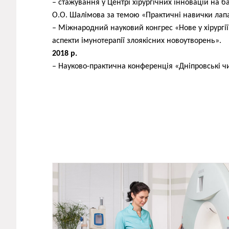
– стажування у Центрі хірургічних інновацій на баз
О.О. Шалімова за темою «Практичні навички лапар
– Міжнародний науковий конгрес «Нове у хірургії
аспекти імунотерапії злоякісних новоутворень».
2018 р.
– Науково-практична конференція «Дніпровські чит