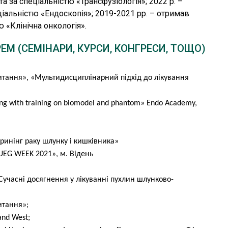
 спонукають до розвитку, до руху вперед є той факт,
та за спеціальністю «Трансфузіологія»; 2022 р. –
ику справу – врятувати людське життя!
ціальністю «Ендоскопія»; 2019-2021 рр. – отримав
ю «Клінічна онкологія».
еціаліст виявляє передракове поліпоподібне
РЕМ (СЕМІНАРИ, КУРСИ, КОНГРЕСИ, ТОЩО)
видалити, і тим самим врятувати пацієнта, зберегти
складної хірургічної операції, стоми...
итання», «Мультидисциплінарний підхід до лікування
лике щастя для спеціаліста, для людини! Як лікар-
 тандемі з гастроентерологом нашого Центру –
ning with training on biomodel and phantom» Endo Academy,
там необхідне ендоскопічне обстеження в рамках
лександрович наголошує на своєчасній діагностиці!
сті шлунку або кишківника необхідно звернутися по
ринінг раку шлунку і кишківника»
UEG WEEK 2021», м. Відень
орення органів ШКТ на ранніх етапах, видаляти їх,
учасні досягнення у лікуванні пухлин шлунково-
.
итання»;
and West;