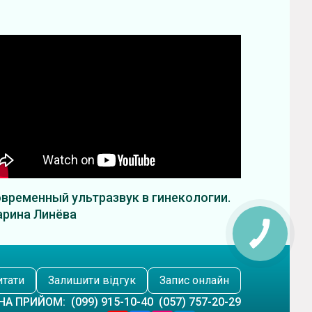
временный ультразвук в гинекологии.
рина Линёва
итати
Залишити відгук
Запис онлайн
НА ПРИЙОМ:
(099) 915-10-40
(057) 757-20-29