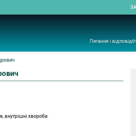
З
Питання і відповіді
дрович
рович
ія, внутрішні хвороби.