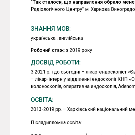
"Так сталося, що направлення обрало мене
Радіологічного Центру" м. Харкова Виноград
Інколи в житті за нас вирішує доля. Саме за ї
ЗНАННЯ МОВ:
опинився в обласному центрі онкології, у ві
непростою спеціалізацією. Потім, крокуючи за
українська , англійська
нарешті в хірургічному відділенні. Та згодо
Робочий стаж:
з 2019 року
ендоскопістом, що Богдан Олександрович роз
ДОСВІД РОБОТИ:
"Ніколи не шкодував про свій вибір", – зізнає
направлення, але має безліч векторів розвит
З 2021 р. і до сьогодні – лікар-ендоскопіст 
рівень, навчається та відвідує профільні сем
– лікар-інтерн у відділенні ендоскопії КНП «О
професійного досвіду. Нерідко трапляються с
колоноскопія, оперативна ендоскопія, Adenoma
ендоскопістом, а ще й психологом.
ОСВІТА:
До кожного з пацієнтів Богдан Олександрови
2013-2019 рр. – Харківський національний ме
проведення процедури, особливо якщо дослі
лише є професіоналом своєї справи і вміє п
Післядипломна освіта:
пацієнта, а й вирізняється своїм людяним, 