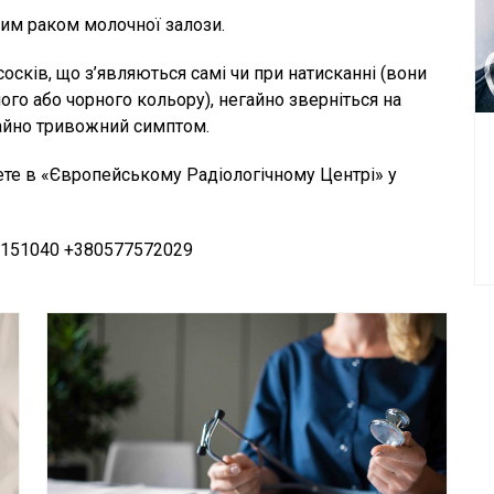
ним раком молочної залози.
осків, що з’являються самі чи при натисканні (вони
ного або чорного кольору), негайно зверніться на
айно тривожний симптом.
те в «Європейському Радіологічному Центрі» у
9151040 +380577572029