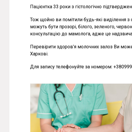
Пацієнтка 33 роки з гістологічно підтвердже
Тож щойно ви помітили будь-які виділення з с
можуть бути прозорі, білого, зеленого, черво
консультацію до мамолога, адже це надзвич
Перевірити здоров’я молочних залоз Ви може
Харкові.
Для запису телефонуйте за номером: +38099