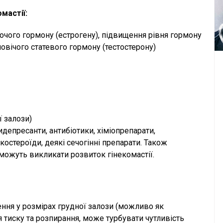
мастії:
очого гормону (естрогену), підвищення рівня гормону
ловічого статевого гормону (тестостерону)
 залози)
идепресанти, антибіотики, хіміопрепарати,
костероїди, деякі сечогінні препарати. Також
 можуть викликати розвиток гінекомастії.
ння у розмірах грудної залози (можливо як
тя тиску та розпирання, може турбувати чутливість