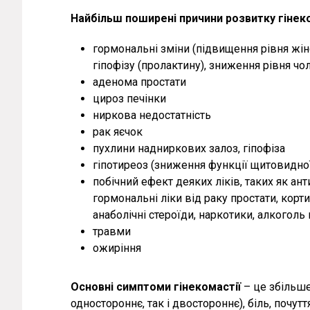
Найбільш поширені причини розвитку гінеко
гормональні зміни (підвищення рівня жін
гіпофізу (пролактину), зниження рівня чо
аденома простати
цироз печінки
ниркова недостатність
рак яєчок
пухлини надниркових залоз, гіпофіза
гіпотиреоз (зниження функції щитовидної
побічний ефект деяких ліків, таких як ант
гормональні ліки від раку простати, корти
анаболічні стероїди, наркотики, алкоголь
травми
ожиріння
Основні симптоми гінекомастії
– це збільше
одностороннє, так і двостороннє), біль, почут