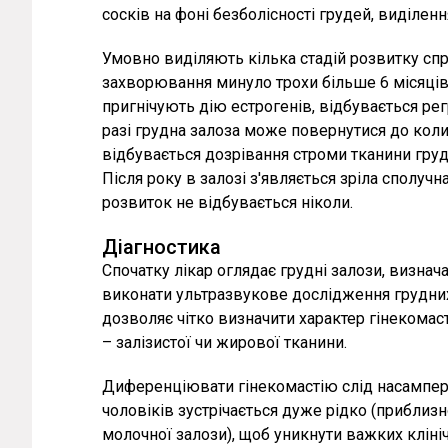
сосків на фоні безболісності грудей, виділенн
Умовно виділяють кілька стадій розвитку спр
захворювання минуло трохи більше 6 місяців,
пригнічують дію естрогенів, відбувається регр
разі грудна залоза може повернутися до колиш
відбувається дозрівання строми тканини груд
Після року в залозі з'являється зріла сполучн
розвиток не відбувається ніколи.
Діагностика
Спочатку лікар оглядає грудні залози, визнач
виконати ультразвукове дослідження грудни
дозволяє чітко визначити характер гінекомаст
– залізистої чи жирової тканини.
Диференціювати гінекомастію слід насамперед
чоловіків зустрічається дуже рідко (приблизно
молочної залози), щоб уникнути важких клініч