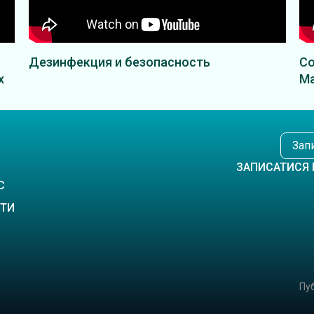
Дезинфекция и безопасность
Со
х
Ма
Зап
ЗАПИСАТИСЯ 
С
КТИ
Пуб