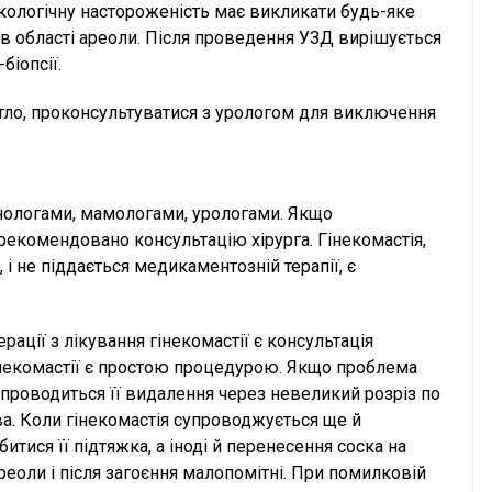
нкологічну настороженість має викликати будь-яке
в області ареоли. Після проведення УЗД вирішується
біопсії.
тло, проконсультуватися з урологом для виключення
нологами, мамологами, урологами. Якщо
 рекомендовано консультацію хірурга. Гінекомастія,
 і не піддається медикаментозній терапії, є
ції з лікування гінекомастії є консультація
інекомастії є простою процедурою. Якщо проблема
 проводиться її видалення через невеликий розріз по
. Коли гінекомастія супроводжується ще й
тися її підтяжка, а іноді й перенесення соска на
ареоли і після загоєння малопомітні. При помилковій