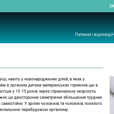
З
Питання і відповіді
ці, навіть у новонароджених дітей, в яких у
ням в організм дитини материнських гормонів ще в
астіше у 13-15 років через гормональну незрілість.
ажно це двостороннє симетричне збільшення грудних
 самостійно. У зрілих чоловіків та чоловіків похилого
ормональною перебудовою організму.