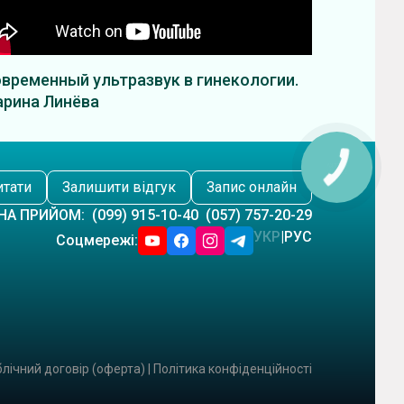
временный ультразвук в гинекологии.
рина Линёва
итати
Залишити відгук
Запис онлайн
НА ПРИЙОМ:
(099) 915-10-40
(057) 757-20-29
УКР
|
РУС
Соцмережі:
лічний договір (оферта)
|
Політика конфіденційності