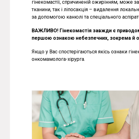
гінекомастії, спричиненій ожирінням, може 
тканини, так і ліпосакція – видалення локал
за допомогою канюлі та спеціального аспірат
ВАЖЛИВО! Гінекомастія завжди є приводом 
першою ознакою небезпечних, зокрема й о
Якщо у Вас спостерігаються якісь ознаки гіне
онкомамолога-хірурга.