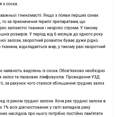
я з соска.
авжньої гінекомастії. Якщо з появи перших ознак
 то за призначення терапії препаратами, що
ес залізистої тканини і незрілої строми. У такому
ніх розмірів. У період від 6 місяців до одного року
ної залози, зворотний розвиток буває дуже рідко.
а тканина, відкладається жир, у такому разі зворотний
ає наявність виділень із соска. Обов'язково необхідно
х залоз та пахвових лімфовузлів. Проведення УЗД
ії, за рахунок чого сталося збільшення грудних залоз
 із раком грудної залози. Хоча рак грудної залози в
 1% всіх діагностованих у світі випадків раку
них наслідків про нього потрібно постійно пам'ятати