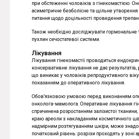
при обстеженні чоловіків з гінекомастією. О
асиметричне безболісне та щільне утворення 
питання щодо доцільності проведення трепан-
Також необхідно досліджувати гормональне 
пухлин сечостатевої системи.
Лікування
Лікування гінекомастії проводиться ендокри
консервативне лікування не дає результатів,
що виникає у чоловіків репродуктивного віку,
показанням до оперативного лікування.
Обов'язковою умовою перед виконанням опера
онколога-мамолога. Оперативне лікування г
спричинена розростанням залізистої тканини,
краю ареоли з накладанням косметичного шва
надмірним розтягуванням шкіри, може знадоби
початковий рівень: розрізи проходять у зоні 