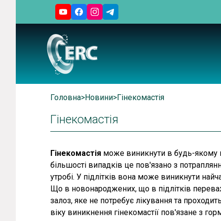
Головна
>
Новини
>
Гінекомастія
Гінекомастія
Гінекомастія
може виникнути в будь-якому ві
більшості випадків це пов'язано з потраплян
утробі. У підлітків вона може виникнути найч
Що в новонароджених, що в підлітків перев
залоз, яке не потребує лікування та проходить
віку виникнення гінекомастії пов'язане з г